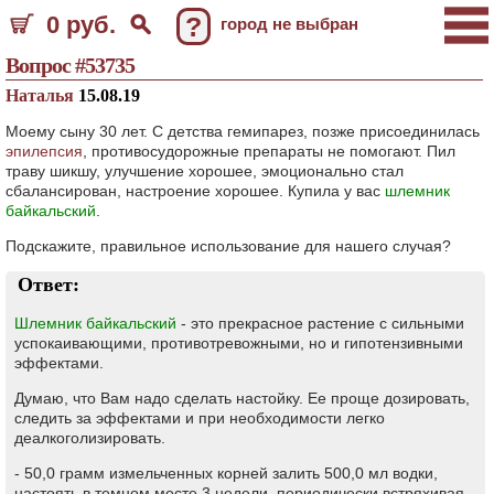
0 руб.
?
город не выбран
Вопрос #53735
Наталья
15.08.19
Моему сыну 30 лет. С детства гемипарез, позже присоединилась
эпилепсия
, противосудорожные препараты не помогают. Пил
траву шикшу, улучшение хорошее, эмоционально стал
сбалансирован, настроение хорошее. Купила у вас
шлемник
байкальский
.
Подскажите, правильное использование для нашего случая?
Ответ:
Шлемник байкальский
- это прекрасное растение с сильными
успокаивающими, противотревожными, но и гипотензивными
эффектами.
Думаю, что Вам надо сделать настойку. Ее проще дозировать,
следить за эффектами и при необходимости легко
деалкоголизировать.
- 50,0 грамм измельченных корней залить 500,0 мл водки,
настоять в темном месте 3 недели, периодически встряхивая,