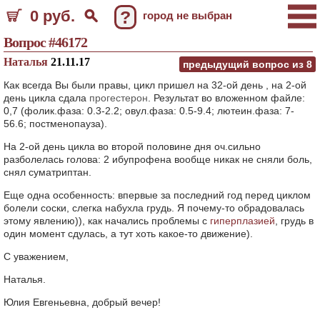
0 руб.
?
город не выбран
Вопрос #46172
Наталья
21.11.17
предыдущий вопрос из
8
Как всегда Вы были правы, цикл пришел на 32-ой день , на 2-ой
день цикла сдала
прогестерон
. Результат во вложенном файле:
0,7 (фолик.фаза: 0.3-2.2; овул.фаза: 0.5-9.4; лютеин.фаза: 7-
56.6; постменопауза).
На 2-ой день цикла во второй половине дня оч.сильно
разболелась голова: 2 ибупрофена вообще никак не сняли боль,
снял суматриптан.
Еще одна особенность: впервые за последний год перед циклом
болели соски, слегка набухла грудь. Я почему-то обрадовалась
этому явлению)), как начались проблемы с
гиперплазией
, грудь в
один момент сдулась, а тут хоть какое-то движение).
С уважением,
Наталья.
Юлия Евгеньевна, добрый вечер!