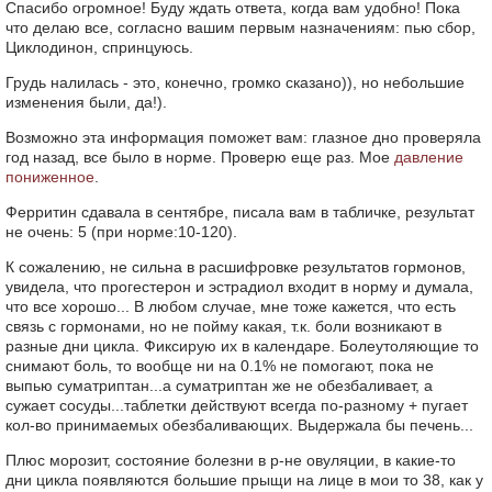
Спасибо огромное! Буду ждать ответа, когда вам удобно! Пока
что делаю все, согласно вашим первым назначениям: пью сбор,
Циклодинон, спринцуюсь.
Грудь налилась - это, конечно, громко сказано)), но небольшие
изменения были, да!).
Возможно эта информация поможет вам: глазное дно проверяла
год назад, все было в норме. Проверю еще раз. Мое
давление
пониженное
.
Ферритин сдавала в сентябре, писала вам в табличке, результат
не очень: 5 (при норме:10-120).
К сожалению, не сильна в расшифровке результатов гормонов,
увидела, что прогестерон и эстрадиол входит в норму и думала,
что все хорошо... В любом случае, мне тоже кажется, что есть
связь с гормонами, но не пойму какая, т.к. боли возникают в
разные дни цикла. Фиксирую их в календаре. Болеутоляющие то
снимают боль, то вообще ни на 0.1% не помогают, пока не
выпью суматриптан...а суматриптан же не обезбаливает, а
сужает сосуды...таблетки действуют всегда по-разному + пугает
кол-во принимаемых обезбаливающих. Выдержала бы печень...
Плюс морозит, состояние болезни в р-не овуляции, в какие-то
дни цикла появляются большие прыщи на лице в мои то 38, как у