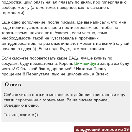
подростка, цикл опять начал плавать по дням, про гиперплазию
вообще молчу (это же тоже, наверное, как то связано с
гормонами).
Еще одно дополнение: после письма, где вы написали, что мне
надо попить успокоительное и противотревожное, чтобы не
терять время, начала пить Азафен, если честно, сама
необходимости такой не чувствовала и противник
антидепресантов, но раз отметили этот момент, на всякий случай
начала, а вдруг..)). Если надо будет, отменю, конечно.
Если сможете посоветовать какие БАДы лучше купить по
сосудам, буду признательна. Корень
Цимицифуги
завтра же буду
искать! С большой благодарностью!!!! Наталья.Прошу
прощение!!! Перепутала, пью не циклодинон, а Витекс!
Ответ:
Сейчас читаю статьи о механизмах действия триптанов и ищу
связи
серотонина
с гормонами. Ваши письма прочла,
объединю в одно.
Так что, ждем-с.))
следующий вопрос из
19