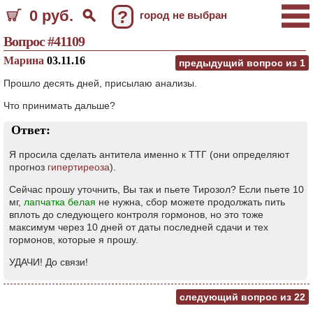
0 руб.
?
город не выбран
Вопрос #41109
Марина
03.11.16
предыдущий вопрос из
1
Прошло десять дней, присылаю анализы.
Что принимать дальше?
Ответ:
Я просила сделать антитела именно к ТТГ (они определяют
прогноз
гипертиреоза
).
Сейчас прошу уточнить, Вы так и пьете Тирозол? Если пьете 10
мг,
лапчатка белая
не нужна, сбор можете продолжать пить
вплоть до следующего контроля гормонов, но это тоже
максимум через 10 дней от даты последней сдачи и тех
гормонов, которые я прошу.
УДАЧИ! До связи!
следующий вопрос из
22