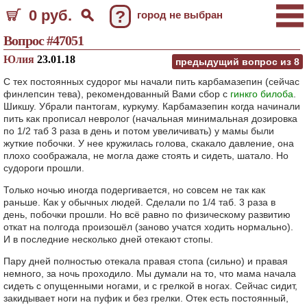
0 руб.
?
город не выбран
Вопрос #47051
Юлия
23.01.18
предыдущий вопрос из
8
С тех постоянных судорог мы начали пить карбамазепин (сейчас
финлепсин тева), рекомендованный Вами сбор с
гинкго билоба
.
Шикшу. Убрали пантогам, куркуму. Карбамазепин когда начинали
пить как прописал невролог (начальная минимальная дозировка
по 1/2 таб 3 раза в день и потом увеличивать) у мамы были
жуткие побочки. У нее кружилась голова, скакало давление, она
плохо соображала, не могла даже стоять и сидеть, шатало. Но
судороги прошли.
Только ночью иногда подергивается, но совсем не так как
раньше. Как у обычных людей. Сделали по 1/4 таб. 3 раза в
день, побочки прошли. Но всё равно по физическому развитию
откат на полгода произошёл (заново учатся ходить нормально).
И в последние несколько дней отекают стопы.
Пару дней полностью отекала правая стопа (сильно) и правая
немного, за ночь проходило. Мы думали на то, что мама начала
сидеть с опущенными ногами, и с грелкой в ногах. Сейчас сидит,
закидывает ноги на пуфик и без грелки. Отек есть постоянный,