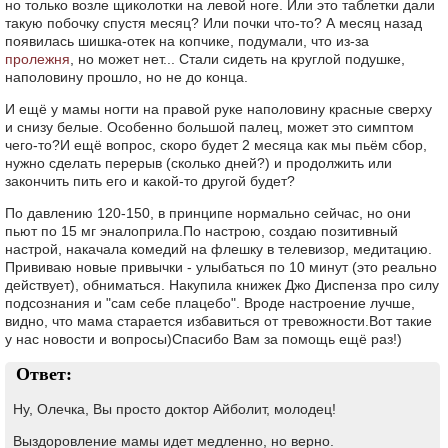
но только возле щиколотки на левой ноге. Или это таблетки дали
такую побочку спустя месяц? Или почки что-то? А месяц назад
появилась шишка-отек на копчике, подумали, что из-за
пролежня
, но может нет... Стали сидеть на круглой подушке,
наполовину прошло, но не до конца.
И ещё у мамы ногти на правой руке наполовину красные сверху
и снизу белые. Особенно большой палец, может это симптом
чего-то?И ещё вопрос, скоро будет 2 месяца как мы пьём сбор,
нужно сделать перерыв (сколько дней?) и продолжить или
закончить пить его и какой-то другой будет?
По давлению 120-150, в принципе нормально сейчас, но они
пьют по 15 мг эналоприла.По настрою, создаю позитивный
настрой, накачала комедий на флешку в телевизор, медитацию.
Прививаю новые привычки - улыбаться по 10 минут (это реально
действует), обниматься. Накупила книжек Джо Диспенза про силу
подсознания и "сам себе плацебо". Вроде настроение лучше,
видно, что мама старается избавиться от тревожности.Вот такие
у нас новости и вопросы)Спасибо Вам за помощь ещё раз!)
Ответ:
Ну, Олечка, Вы просто доктор Айболит, молодец!
Выздоровление мамы идет медленно, но верно.