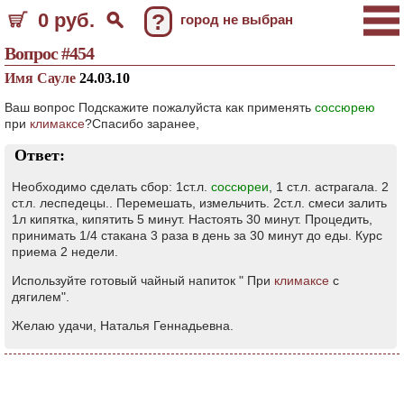
0 руб.
?
город не выбран
Вопрос #454
Имя Сауле
24.03.10
Ваш вопрос Подскажите пожалуйста как применять
соссюрею
при
климаксе
?Спасибо заранее,
Ответ:
Необходимо сделать сбор: 1ст.л.
соссюреи
, 1 ст.л. астрагала. 2
ст.л. леспедецы.. Перемешать, измельчить. 2ст.л. смеси залить
1л кипятка, кипятить 5 минут. Настоять 30 минут. Процедить,
принимать 1/4 стакана 3 раза в день за 30 минут до еды. Курс
приема 2 недели.
Используйте готовый чайный напиток " При
климаксе
с
дягилем".
Желаю удачи, Наталья Геннадьевна.