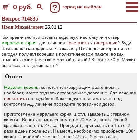
0 руб.
?
город не выбран
Вопрос #14835
Иван Михайлович
26.01.12
Как правильно приготовить водочную настойку или отвар
маральего корня
, для лечения
простатита
и
гипертонии
? Буду
Вам очень благодарным. Я заказал у Вас через интернет и вот
сегодня получил корешки в полиэтиленовом пакете, но как
отмерить такие корешки столовой ложкой? В пакете 50гр. Может
использовать целый пакет?
Ответ:
Маралий корень
является тонизирующим растением и,
наоборот, может поднять артериальное давление. Для лечения
простатита
он подойдет. Вам следует принимать его под
контролем АД, лечение проводите половинной дозой.
Приготовление маральего корня: 1 ст.л. заварить 1 стаканом
кипятка. Варить на медленном огне 20 минут, под закрытой
крышкой. Настоять 2 часа. Процедить, принимать по 1 ст.л. 2
раза в день после еды. На месяц необходимо приобрести 100г
корня. Принимайте не по 1, а по 1/2 ст.л. 2 раза в день.