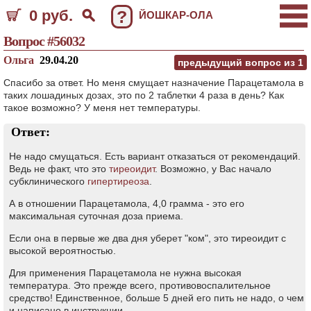
0 руб.
?
ЙОШКАР-ОЛА
Вопрос #56032
Ольга
29.04.20
предыдущий вопрос из
1
Спасибо за ответ. Но меня смущает назначение Парацетамола в
таких лошадиных дозах, это по 2 таблетки 4 раза в день? Как
такое возможно? У меня нет температуры.
Ответ:
Не надо смущаться. Есть вариант отказаться от рекомендаций.
Ведь не факт, что это
тиреоидит
. Возможно, у Вас начало
субклинического
гипертиреоза
.
А в отношении Парацетамола, 4,0 грамма - это его
максимальная суточная доза приема.
Если она в первые же два дня уберет "ком", это тиреоидит с
высокой вероятностью.
Для применения Парацетамола не нужна высокая
температура. Это прежде всего, противовоспалительное
средство! Единственное, больше 5 дней его пить не надо, о чем
и написано в инструкции.