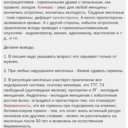
контрацептивов - гормональная драма с печальным, как
правило, концом.
Климакс
- ужас для любой женщины -
кончились эстрогены, кончилась молодость. Скудные месячные
- тоже гормоны, дефицит
прогестерона
. А много прогестерона -
заливаемся кровью. А с другой стороны, избыток эстрогенов
практически всегда приводит к гормональнозависимым
опухолям - эндометриозу, миоме, аденомиозу, мастопатии и т
д., и т.п.
Делаем выводы.
1. В письме надо указывать возраст, его скрывают только от
мужчин.
2. При любых нарушениях месячных - бежим сдавать гормоны.
3. В регуляции месячных участвует практически вся
эндокринная система, поэтому минимум, это ТТГ, Т4
свободный (щитовидная железа); пролактин и ЛГ - молодым
женщинам; Андрогены - молодым женщинам с избыточным
ростом волос; эстрадиол и прогестерон тем, кто планирует
беременность
; эти же гормоны при подозрении на климакс;
Антимюллеров гормон - тем, кто хочет знать истинный ресурс
яичников или другими словами - можно ли рассчитывать на
месячные после 50 лет и возможна ли естественная
беременность.