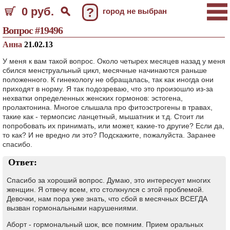
0 руб.
?
город не выбран
Вопрос #19496
Анна
21.02.13
У меня к вам такой вопрос. Около четырех месяцев назад у меня
сбился менструальный цикл, месячные начинаются раньше
положенного. К гинекологу не обращалась, так как иногда они
приходят в норму. Я так подозреваю, что это произошло из-за
нехватки определенных женских гормонов: эстогена,
пролактонина. Многое слышала про фитоэстрогены в травах,
такие как - термопсис ланцетный, мышатник и т.д. Стоит ли
попробовать их принимать, или может, какие-то другие? Если да,
то как? И не вредно ли это? Подскажите, пожалуйста. Заранее
спасибо.
Ответ:
Спасибо за хороший вопрос. Думаю, это интересует многих
женщин. Я отвечу всем, кто столкнулся с этой проблемой.
Девочки, нам пора уже знать, что сбой в месячных ВСЕГДА
вызван гормональными нарушениями.
Аборт - гормональный шок, все помним. Прием оральных