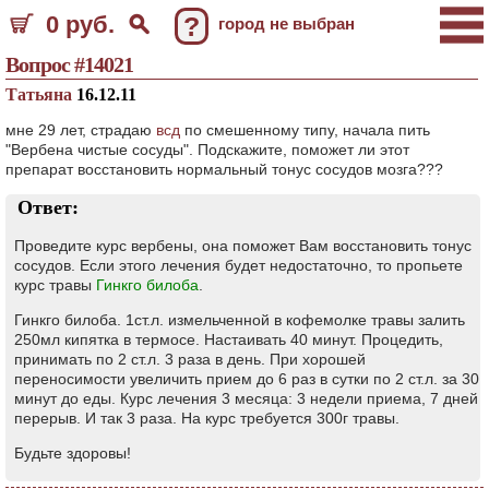
0 руб.
?
город не выбран
Вопрос #14021
Татьяна
16.12.11
мне 29 лет, страдаю
всд
по смешенному типу, начала пить
"Вербена чистые сосуды". Подскажите, поможет ли этот
препарат восстановить нормальный тонус сосудов мозга???
Ответ:
Проведите курс вербены, она поможет Вам восстановить тонус
сосудов. Если этого лечения будет недостаточно, то пропьете
курс травы
Гинкго билоба
.
Гинкго билоба. 1ст.л. измельченной в кофемолке травы залить
250мл кипятка в термосе. Настаивать 40 минут. Процедить,
принимать по 2 ст.л. 3 раза в день. При хорошей
переносимости увеличить прием до 6 раз в сутки по 2 ст.л. за 30
минут до еды. Курс лечения 3 месяца: 3 недели приема, 7 дней
перерыв. И так 3 раза. На курс требуется 300г травы.
Будьте здоровы!