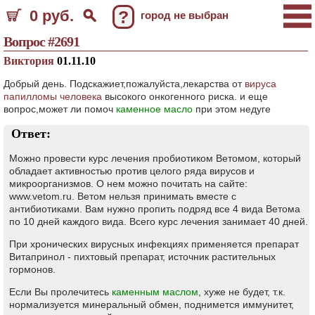
0 руб.
?
город не выбран
Вопрос #2691
Виктория
01.11.10
Добрый день. Подскажиет,пожалуйста,лекарства от
вируса
папилломы человека
высокого онкогенного риска. и еще
вопрос,может ли помоч
каменное масло
при этом недуге
Ответ:
Можно провести курс лечения пробиотиком Ветомом, который
обладает активностью против целого ряда вирусов и
микроорганизмов. О нем можно почитать на сайте:
www.vetom.ru. Ветом нельзя принимать вместе с
антибиотиками. Вам нужно пропить подряд все 4 вида Ветома
по 10 дней каждого вида. Всего курс лечения занимает 40 дней.
При хронических вирусных инфекциях применяется препарат
Витапринол - пихтовый препарат, источник растительных
гормонов.
Если Вы пролечитесь
каменным маслом
, хуже не будет, т.к.
нормализуется минеральный обмен, поднимется иммунитет,