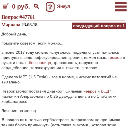
0 руб.
?
Янаул
Вопрос #47761
Мариана
23.03.18
предыдущий вопрос из
1
Добрый день,
помогите советом, если можно...
в июне 2017 году сильно испугалась, неделю спустя начались
приступы в виде нефокусирования зрения, немел язык,
тремор
в
руках и ногах,
бессонница
, тревожность, нарушено
сердцебиение, головокружения и тяжесть в голове.
Сделала МРТ (1,5 Tesla) - все в норме, никаких патологий не
выявлено.
Невропатолог поставил диагноз " Сильный
невроз
и
ВСД
" ,
назначил Алпразолам по 0,25 дважды в день и по 1 таблетки
хербалстресс .
Лечение на месяц.
Я начала пить только хербалстресс, алпразолам не принимаю
так как боюсь привыкнуть (есть такая знакомя , которая тоже