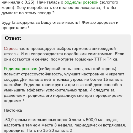
начинала с 0,25). Начиталась о
родиолы розовой
(золотого
корня). Хочу попробовать ее в качестве лекарства, Что Вы
думаете по этому поводу ?
Буду благодарна за Вашу отзывчивость ! Желаю здоровья и
процветания !
Ответ:
Стресс
часто провоцирует выброс гормонов щитовидной
железы. И он сопровождается подобными симптомами. Если
они остаются и сейчас, посмотрите гормоны- ТТГ и Т4 св.
Родиола розовая
(сибирский жень-шень, золотой корень),
повысит стрессоустойчивость, улучшит настроение и укрепит
сосуды. Для начала пейте только утром, не более 15 капель
настойки. Родиола тонизирует и при высокой дозе способна
уменьшить эффекты успокоительных трав. И следите за
давлением, родиола его нормализует,но при передозировке
поднимет!
Настойка
-50,0 грамм измельченных корней залить 500,0 мл. водки,
настоять в темном месте 3 недели, периодически встряхивая,
процедить. Пить по 15-20 капель 2