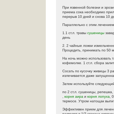
При язвенной болезни и эрози
приема сока необходимо приле
перерыв 10 дней и снова 10 д
Параллельно с этим лечением 
1.1 ст.л. травы
сушеницы
завар
день
2. 2 чайные ложки измельчен
Процедить, принимать по 50 м
На ночь можно использовать та
кофемолке. 1 ст.л. сбора зали
Сосать по кусочку живицы 3 ра
излечивается даже запущенна
Затем используйте следующий 
по 2 ст.л. сушеницы, репешка,
,
корня аира
и
корня лопуха
, 
термосе. Утром натощак выпить
Эффективен прием для лечени
разводят в 1/2 стакана кипяч