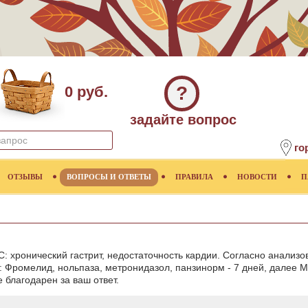
?
0 руб.
задайте вопрос
го
ОТЗЫВЫ
ВОПРОСЫ И ОТВЕТЫ
ПРАВИЛА
НОВОСТИ
П
 хронический гастрит, недостаточность кардии. Согласно анализов
я: Фромелид, нольпаза, метронидазол, панзинорм - 7 дней, далее 
 благодарен за ваш ответ.