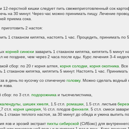
и 12-перстной кишки следует пить свежеприготовленный сок карто
чь на 30 минут. Через час можно принимать пищу. Лечение провод
ней приема сока.
приготовить 2 настоя:
ить 1 стаканом кипятка, настоять 1 час. Процедить, принимать по 5
ных
корней синюхи
заварить 1 стаканом кипятка, кипятить 5 минут н
л не позднее, чем через 2 часа после еды. Курс лечения 3-4 недел
кой сбор: по 20 г корня алтея,
корня солодки
,
корня окопника
. Вс
ть 1 стаканом кипятка, кипятить 5 минут. Настоять 1 час. Принимать
за в день по кусочку со спичечную
головку
. Можно сделать водный
я язва.
сбор: по 3 ст.л.
подорожника
и тысячелистника,
календулы
,
шишек хмеля
, 1.5 ст.л.
ромашки
, 1.5 ст.л. листьев
берез
0,7 ст.л.
корня цикория
, ½ ст.л. плодов
фенхеля
. 5 ст.л. смеси завар
 1 стакан теплого настоя, за 30 минут до обеда и ужина выпить по
я язв и эрозий экстракт
пихты сибирской
(СИБэкс) для внутреннего
еной или минеральной воды и выпивают 1 раз в день. Курс лечения