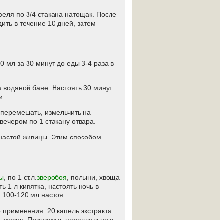
феля по 3/4 стакана натощак. После
ить в течение 10 дней, затем
0 мл за 30 минут до еды 3-4 раза в
а водяной бане. Настоять 30 минут.
и.
е перемешать, измельчить на
 вечером по 1 стакану отвара.
 настой живицы. Этим способом
ы
, по 1 ст.л.
зверобоя
, полыни, хвоща
ить 1 л кипятка, настоять ночь в
 100-120 мл настоя.
 применения: 20 капель экстракта
 1 месяц. Принимать параллельно с