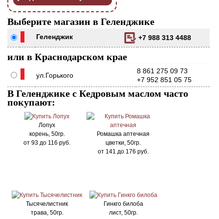
Выберите магазин в Геленджике
Геленджик
+7 988 313 4488
или в Краснодарском крае
8 861 275 09 73
ул.Горького
+7 952 851 05 75
В Геленджике с Кедровым маслом часто
покупают:
Лопух
корень, 50гр.
Ромашка аптечная
от
93
до
116
руб.
цветки, 50гр.
от
141
до
176
руб.
Тысячелистник
Гинкго билоба
трава, 50гр.
лист, 50гр.