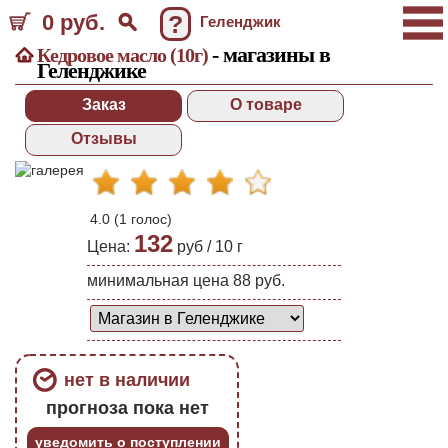
0 руб.
?
Геленджик
- магазины в
Кедровое масло (10г)
Геленджике
Заказ
О товаре
Отзывы
4.0
(
1
голос)
132
Цена:
руб /
10
г
минимальная цена 88 руб.
нет в наличии
прогноза пока нет
уведомить о поступлении