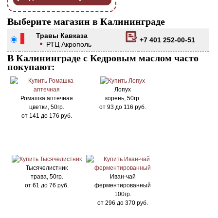
Выберите магазин в Калининграде
Травы Кавказа
+7 401 252-00-51
РТЦ Акрополь
В Калининграде с Кедровым маслом часто
покупают:
Лопух
Ромашка аптечная
корень, 50гр.
цветки, 50гр.
от
93
до
116
руб.
от
141
до
176
руб.
Тысячелистник
трава, 50гр.
Иван-чай
от
61
до
76
руб.
ферментированный
100гр.
от
296
до
370
руб.