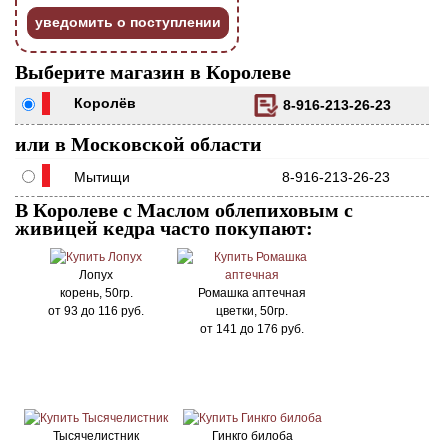
уведомить о поступлении
Выберите магазин в Королеве
Королёв
8-916-213-26-23
или в Московской области
Мытищи
8-916-213-26-23
В Королеве с Маслом облепиховым с
живицей кедра часто покупают:
Лопух
корень, 50гр.
Ромашка аптечная
от
93
до
116
руб.
цветки, 50гр.
от
141
до
176
руб.
Тысячелистник
Гинкго билоба