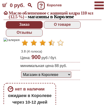
0 руб.
?
Королев
Масло облепиховое с живицей кедра 110 мл
- магазины в Королеве
(12.5 %)
Заказ
О товаре
Отзывы
3.8
(
4
голоса)
900
Цена:
руб /
бут.
минимальная цена 88 руб.
нет в наличии
ожидаем в Королеве
через 10-12 дней