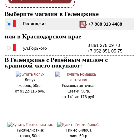
Выберите магазин в Геленджике
Геленджик
+7 988 313 4488
или в Краснодарском крае
8 861 275 09 73
ул.Горького
+7 952 851 05 75
В Геленджике с Репейным маслом с
крапивой часто покупают:
Лопух
корень, 50гр.
Ромашка аптечная
от
93
до
116
руб.
цветки, 50гр.
от
141
до
176
руб.
Тысячелистник
Гинкго билоба
трава, 50гр.
лист, 50гр.