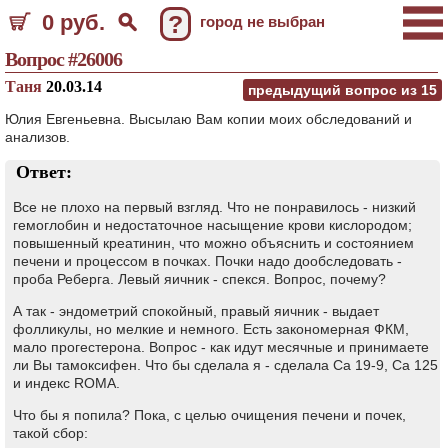
0 руб.
?
город не выбран
Вопрос #26006
Таня
20.03.14
предыдущий вопрос из
15
Юлия Евгеньевна. Высылаю Вам копии моих обследований и
анализов.
Ответ:
Все не плохо на первый взгляд. Что не понравилось - низкий
гемоглобин и недостаточное насыщение крови кислородом;
повышенный креатинин, что можно объяснить и состоянием
печени и процессом в почках. Почки надо дообследовать -
проба Реберга. Левый яичник - спекся. Вопрос, почему?
А так - эндометрий спокойный, правый яичник - выдает
фолликулы, но мелкие и немного. Есть закономерная ФКМ,
мало прогестерона. Вопрос - как идут месячные и принимаете
ли Вы тамоксифен. Что бы сделала я - сделала Са 19-9, Са 125
и индекс ROMA.
Что бы я попила? Пока, с целью очищения печени и почек,
такой сбор: