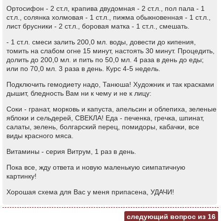
Ортосифон - 2 ст.л, крапива двудомная - 2 ст.л., пол пала - 1
ст.л., солянка холмовая - 1 ст.л., пижма обыкновенная - 1 ст.л.,
лист брусники - 2 ст.л., боровая матка - 1 ст.л., смешать.
- 1 ст.л. смеси залить 200,0 мл. воды, довести до кипения,
томить на слабом огне 15 минут, настоять 30 минут. Процедить,
долить до 200,0 мл. и пить по 50,0 мл. 4 раза в день до еды;
или по 70,0 мл. 3 раза в день. Курс 4-5 недель.
Подключить гемодиету надо, Танюша! Художник и так красками
дышит, бледность Вам ни к чему и не к лицу:
Соки - гранат, морковь и капуста, апельсин и облепиха, зеленые
яблоки и сельдерей, СВЕКЛА! Еда - печенка, гречка, шпинат,
салаты, зелень, болгарский перец, помидоры, кабачки, все
виды красного мяса.
Витамины - серия Витрум, 1 раз в день.
Пока все, жду ответа и новую маленькую симпатичную
картинку!
Хорошая схема для Вас у меня припасена, УДАЧИ!
следующий вопрос из
16