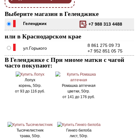
Выберите магазин в Геленджике
Геленджик
+7 988 313 4488
или в Краснодарском крае
8 861 275 09 73
ул.Горького
+7 952 851 05 75
В Геленджике с При миоме матки с чагой
часто покупают:
Лопух
корень, 50гр.
Ромашка аптечная
от
93
до
116
руб.
цветки, 50гр.
от
141
до
176
руб.
Тысячелистник
Гинкго билоба
трава, 50гр.
лист, 50гр.