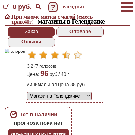
0 руб.
?
Геленджик
При миоме матки с чагой (смесь
- магазины в Геленджике
трав,40г)
Заказ
О товаре
Отзывы
3.2
(
7
голосов)
96
Цена:
руб /
40
г
минимальная цена 88 руб.
нет в наличии
прогноза пока нет
уведомить о поступлении