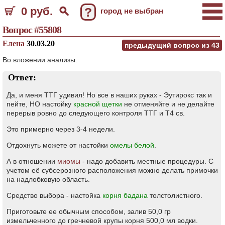
0 руб.
?
город не выбран
Вопрос #55808
Елена
30.03.20
предыдущий вопрос из
43
Во вложении анализы.
Ответ:
Да, и меня ТТГ удивил! Но все в наших руках - Эутирокс так и
пейте, НО настойку
красной щетки
не отменяйте и не делайте
перерыв ровно до следующего контроля ТТГ и Т4 св.
Это примерно через 3-4 недели.
Отдохнуть можете от настойки
омелы белой
.
А в отношении
миомы
- надо добавить местные процедуры. С
учетом её субсерозного расположения можно делать примочки
на надлобковую область.
Средство выбора - настойка
корня бадана
толстолистного.
Приготовьте ее обычным способом, залив 50,0 гр
измельченного до гречневой крупы корня 500,0 мл водки.