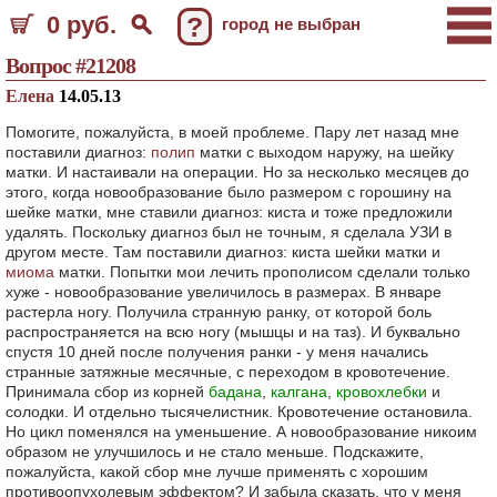
0 руб.
?
город не выбран
Вопрос #21208
Елена
14.05.13
Помогите, пожалуйста, в моей проблеме. Пару лет назад мне
поставили диагноз:
полип
матки с выходом наружу, на шейку
матки. И настаивали на операции. Но за несколько месяцев до
этого, когда новообразование было размером с горошину на
шейке матки, мне ставили диагноз: киста и тоже предложили
удалять. Поскольку диагноз был не точным, я сделала УЗИ в
другом месте. Там поставили диагноз: киста шейки матки и
миома
матки. Попытки мои лечить прополисом сделали только
хуже - новообразование увеличилось в размерах. В январе
растерла ногу. Получила странную ранку, от которой боль
распространяется на всю ногу (мышцы и на таз). И буквально
спустя 10 дней после получения ранки - у меня начались
странные затяжные месячные, с переходом в кровотечение.
Принимала сбор из корней
бадана
,
калгана
,
кровохлебки
и
солодки. И отдельно тысячелистник. Кровотечение остановила.
Но цикл поменялся на уменьшение. А новообразование никоим
образом не улучшилось и не стало меньше. Подскажите,
пожалуйста, какой сбор мне лучше применять с хорошим
противоопухолевым эффектом? И забыла сказать, что у меня