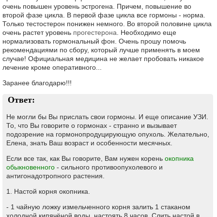
очень повышен уровень эстрогена. Причем, повышение во
второй фазе цикла. В первой фазе цикла все гормоны - норма.
Только тестостерон понижен немного. Во второй половине цикла
очень растет уровень
прогестерона
. Необходимо еще
нормализовать гормональный фон. Очень прошу помочь
рекомендациями по сбору, который лучше применять в моем
случае! Официальная медицина не желает пробовать никакое
лечение кроме оперативного...
Заранее благодарю!!!
Ответ:
Не могли бы Вы прислать свои гормоны. И еще описание УЗИ.
То, что Вы говорите о гормонах - странно и вызывает
подозрение на гормонопродуцирующую опухоль. Желательно,
Елена, знать Ваш возраст и особенности месячных.
Если все так, как Вы говорите, Вам нужен корень
окопника
обыкновенного
- сильного противоопухолевого и
антигонадотропного растения.
1. Настой корня окопника.
- 1 чайную ложку измельченного корня залить 1 стаканом
холодной кипячёной воды, настоять 8 часов. Слить настой в