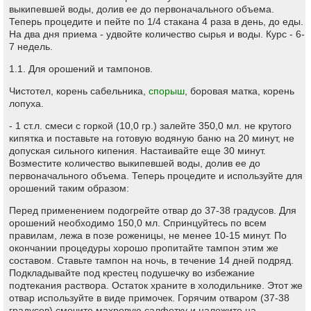
выкипевшей воды, долив ее до первоначального объема.
Теперь процедите и пейте по 1/4 стакана 4 раза в день, до еды.
На два дня приема - удвойте количество сырья и воды. Курс - 6-
7 недель.
1.1. Для орошений и тампонов.
Чистотел, корень сабельника,
спорыш
, боровая матка, корень
лопуха.
- 1 ст.л. смеси с горкой (10,0 гр.) залейте 350,0 мл. не крутого
кипятка и поставьте на готовую водяную баню на 20 минут, не
допуская сильного кипения. Настаивайте еще 30 минут.
Возместите количество выкипевшей воды, долив ее до
первоначального объема. Теперь процедите и используйте для
орошений таким образом:
Перед применением подогрейте отвар до 37-38 градусов. Для
орошений необходимо 150,0 мл. Спринцуйтесь по всем
правилам, лежа в позе роженицы, не менее 10-15 минут. По
окончании процедуры хорошо пропитайте тампон этим же
составом. Ставьте тампон на ночь, в течение 14 дней подряд.
Подкладывайте под крестец подушечку во избежание
подтекания раствора. Остаток храните в холодильнике. Этот же
отвар используйте в виде примочек. Горячим отваром (37-38
градусов) смочите махровую салфетку и наложите на