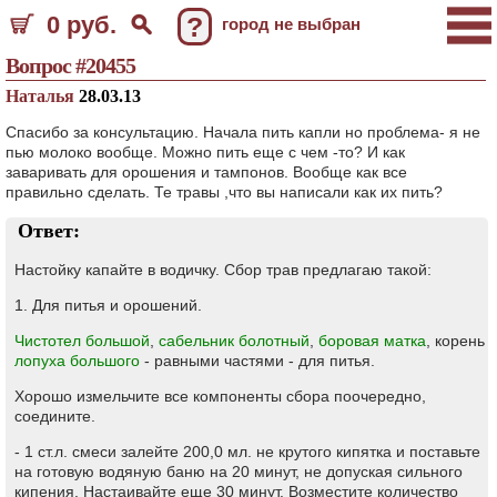
0 руб.
?
город не выбран
Вопрос #20455
Наталья
28.03.13
Спасибо за консультацию. Начала пить капли но проблема- я не
пью молоко вообще. Можно пить еще с чем -то? И как
заваривать для орошения и тампонов. Вообще как все
правильно сделать. Те травы ,что вы написали как их пить?
Ответ:
Настойку капайте в водичку. Сбор трав предлагаю такой:
1. Для питья и орошений.
Чистотел большой
,
сабельник болотный
,
боровая матка
, корень
лопуха большого
- равными частями - для питья.
Хорошо измельчите все компоненты сбора поочередно,
соедините.
- 1 ст.л. смеси залейте 200,0 мл. не крутого кипятка и поставьте
на готовую водяную баню на 20 минут, не допуская сильного
кипения. Настаивайте еще 30 минут. Возместите количество