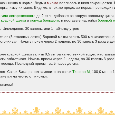
фазы цикла в норме. Ведь и
миома
появилась и цикл сокращается. 
организму их мало. Видимо, в тех же пределах нормы происходит 
ягиля лекарственного
до 2 ст.л., добавьте во вторую половину цикла
й
красной щетки
и
лопуха большого
, и поставьте настойки
боровой 
 Циклодинон, 30 капель, или 1 таблетку утром.
тьев (5 столовых ложек) Боровой матки залить 500 мл качественной
стряхивая. Начать прием через 2 недели, по 30 капель 3 раза в де
.
рня красной щетки залить 0,5 литра качественной водки, настаиват
ки взбалтывая. Начать прием через 2 недели, по 30 капель 3 раза 
 месяца. Последний прием - за 5 часов до сна.
ня. Свечи Витапринол замените на свечи
Тиофан М
, 100,0 мг, по
анется ли что-то от миомки.
ствием!