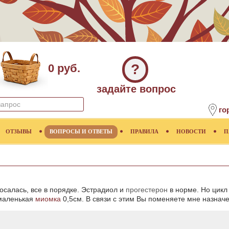
?
0 руб.
задайте вопрос
го
ОТЗЫВЫ
ВОПРОСЫ И ОТВЕТЫ
ПРАВИЛА
НОВОСТИ
П
осалась, все в порядке. Эстрадиол и
прогестерон
в норме. Но цикл
 маленькая
миомка
0,5см. В связи с этим Вы поменяете мне назнач