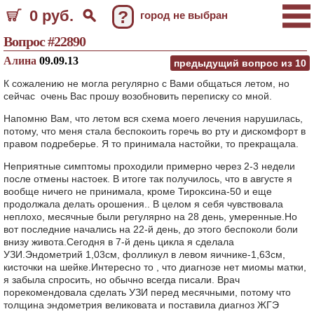
0 руб.
?
город не выбран
Вопрос #22890
Алина
09.09.13
предыдущий вопрос из
10
К сожалению не могла регулярно с Вами общаться летом, но
сейчас очень Вас прошу возобновить переписку со мной.
Напомню Вам, что летом вся схема моего лечения нарушилась,
потому, что меня стала беспокоить горечь во рту и дискомфорт в
правом подреберье. Я то принимала настойки, то прекращала.
Неприятные симптомы проходили примерно через 2-3 недели
после отмены настоек. В итоге так получилось, что в августе я
вообще ничего не принимала, кроме Тироксина-50 и еще
продолжала делать орошения.. В целом я себя чувствовала
неплохо, месячные были регулярно на 28 день, умеренные.Но
вот последние начались на 22-й день, до этого беспоколи боли
внизу живота.Сегодня в 7-й день цикла я сделала
УЗИ.Эндометрий 1,03см, фолликул в левом яичнике-1,63см,
кисточки на шейке.Интересно то , что диагнозе нет миомы матки,
я забыла спросить, но обычно всегда писали. Врач
порекомендовала сделать УЗИ перед месячными, потому что
толщина эндометрия великовата и поставила диагноз ЖГЭ