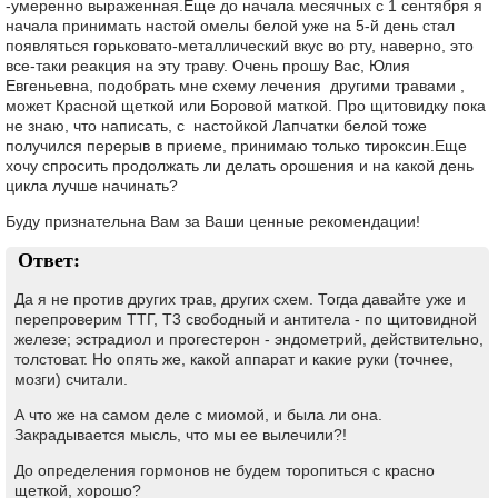
-умеренно выраженная.Еще до начала месячных с 1 сентября я
начала принимать настой омелы белой уже на 5-й день стал
появляться горьковато-металлический вкус во рту, наверно, это
все-таки реакция на эту траву. Очень прошу Вас, Юлия
Евгеньевна, подобрать мне схему лечения другими травами ,
может Красной щеткой или Боровой маткой. Про щитовидку пока
не знаю, что написать, с настойкой Лапчатки белой тоже
получился перерыв в приеме, принимаю только тироксин.Еще
хочу спросить продолжать ли делать орошения и на какой день
цикла лучше начинать?
Буду признательна Вам за Ваши ценные рекомендации!
Ответ:
Да я не против других трав, других схем. Тогда давайте уже и
перепроверим ТТГ, Т3 свободный и антитела - по щитовидной
железе; эстрадиол и прогестерон - эндометрий, действительно,
толстоват. Но опять же, какой аппарат и какие руки (точнее,
мозги) считали.
А что же на самом деле с миомой, и была ли она.
Закрадывается мысль, что мы ее вылечили?!
До определения гормонов не будем торопиться с красно
щеткой, хорошо?