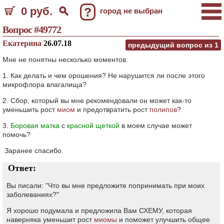
0 руб.
?
город не выбран
Вопрос #49772
Екатерина
26.07.18
предыдущий вопрос из
1
Мне не понятны несколько моментов:
1. Как делать и чем орошения? Не нарушится ли после этого
микрофлора влагалища?
2. Сбор, который вы мне рекомендовали он может как-то
уменьшить рост
миом
и предотвратить рост
полипов
?
3.
Боровая матка
с
красной щеткой
в моем случае может
помочь?
Заранее спасибо.
Ответ:
Вы писали: "Что вы мне предложите попринимать при моих
заболеваниях?"
Я хорошо подумала и предложила Вам СХЕМУ, которая
наверняка уменьшит рост
миомы
и поможет улучшить общее