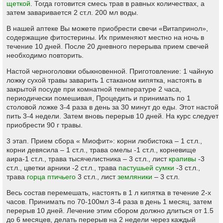
щеткой
. Тогда готовится смесь трав в равных количествах, а
затем заваривается 2 ст.л. 200 мл воды.
В нашей аптеке Вы можете приобрести свечи «Витапринол»,
содержащие фитостерины. Их применяют местно на ночь в
течение 10 дней. После 20 дневного перерыва прием свечей
необходимо повторить.
Настой черноголовки обыкновенной. Приготовление: 1 чайную
ложку сухой травы заварить 1 стаканом кипятка, настоять в
закрытой посуде при комнатной температуре 2 часа,
периодически помешивая, Процедить и принимать по 1
столовой ложке 3-4 раза в день за 30 минут до еды. Этот настой
пить 3-4 недели. Затем вновь перерыв 10 дней. На курс следует
приобрести 90 г травы.
3 этап. Прием сбора « Миофит»: корни любистока – 1 ст.л.,
корни девясила – 1 ст.л., трава омелы -1 ст.л., корневище
аира-1 ст.л., трава тысячелистника – 3 ст.л., лист
крапивы
-3
ст.л., цветки арники -2 ст.л., трава
пастушьей сумки
-3 ст.л.,
трава
горца птичьего
3 ст.л., лист
земляники
– 3 ст.л.
Весь состав перемешать, настоять в 1 л кипятка в течение 2-х
часов. Принимать по 70-100мл 3-4 раза в день 1 месяц, затем
перерыв 10 дней. Лечение этим сбором должно длиться от 1.5
до 6 месяцев, делать перерыв на 2 недели через каждый