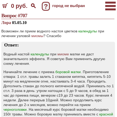
0 руб.
?
город не выбран
Вопрос #707
Лора
05.05.10
Возможен ли прием водного настоя цветков
календулы
при
лечении узловой
миомы
? Спасибо
Ответ:
Водный настой
календулы
при
миоме
матки не даст
значительного эффекта. Я советую Вам применить другую
схему лечения.
Начинайте лечение с приема
боровой матки
. Приготовление
отвара: 1 ст.л .травы залить 1 стаканом кипятка, кипятить 5-10
минут на медленном огне, настаивать 3-4 часа. Процедить.
Дополнить стакан до полного кипяченой водой. Принимать по 1
ст.л. 3 раза в день: утром натощак с 5 до 9 часов, в обед за 1
час до приема пищи, вечером с19 до 23 часов. Курс лечения 4
недели. Далее перерыв 10дней. Можно продолжить курс
лечения до 2-х месяцев, можно перейти на прием
черноголовки
. На месячный курс боровой матки необходимо
150г травы. Можно боровую матку принимать вместе с
красной