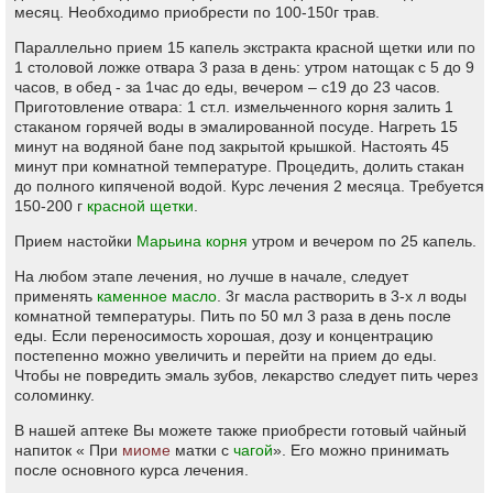
месяц. Необходимо приобрести по 100-150г трав.
Параллельно прием 15 капель экстракта красной щетки или по
1 столовой ложке отвара 3 раза в день: утром натощак с 5 до 9
часов, в обед - за 1час до еды, вечером – с19 до 23 часов.
Приготовление отвара: 1 ст.л. измельченного корня залить 1
стаканом горячей воды в эмалированной посуде. Нагреть 15
минут на водяной бане под закрытой крышкой. Настоять 45
минут при комнатной температуре. Процедить, долить стакан
до полного кипяченой водой. Курс лечения 2 месяца. Требуется
150-200 г
красной щетки
.
Прием настойки
Марьина корня
утром и вечером по 25 капель.
На любом этапе лечения, но лучше в начале, следует
применять
каменное масло
. 3г масла растворить в 3-х л воды
комнатной температуры. Пить по 50 мл 3 раза в день после
еды. Если переносимость хорошая, дозу и концентрацию
постепенно можно увеличить и перейти на прием до еды.
Чтобы не повредить эмаль зубов, лекарство следует пить через
соломинку.
В нашей аптеке Вы можете также приобрести готовый чайный
напиток « При
миоме
матки с
чагой
». Его можно принимать
после основного курса лечения.