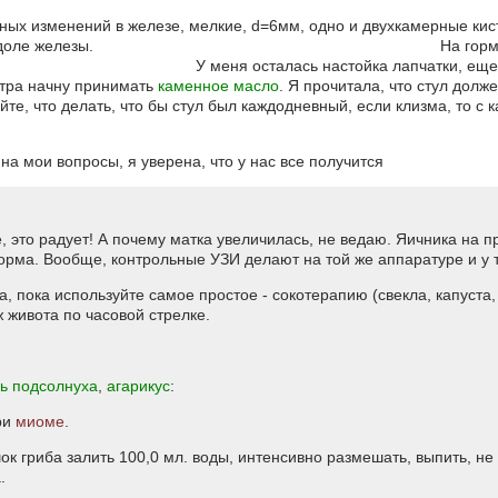
ых изменений в железе, мелкие, d=6мм, одно и двухкамерные кис
 в правой доле железы. На гормоны я еще не
еряю. У меня осталась настойка лапчатки, еще на 2 ку
у принимать
каменное масло
. Я прочитала, что стул долж
те, что делать, что бы стул был каждодневный, если клизма, то с 
ще?
на мои вопросы, я уверена, что у нас все получится
, это радует! А почему матка увеличилась, не ведаю. Яичника на
норма. Вообще, контрольные УЗИ делают на той же аппаратуре и у т
, пока используйте самое простое - сокотерапию (свекла, капуста,
 живота по часовой стрелке.
ь подсолнуха
,
агарикус
:
ри
миоме
.
шок гриба залить 100,0 мл. воды, интенсивно размешать, выпить, не 
.