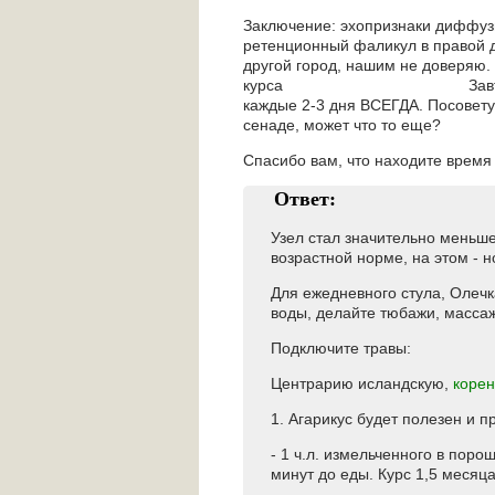
Заключение: эхопризнаки диффузн
ретенционный фаликул
другой город, нашим не дов
курса Завтра начн
каждые 2-3 дня ВСЕГДА. Посоветуй
сенаде, может что то е
Спасибо вам, что находите время 
Ответ:
Узел стал значительно меньше
возрастной норме, на этом - 
Для ежедневного стула, Олечка
воды, делайте тюбажи, массаж
Подключите травы:
Центрарию исландскую,
корен
1. Агарикус будет полезен и п
- 1 ч.л. измельченного в поро
минут до еды. Курс 1,5 месяца