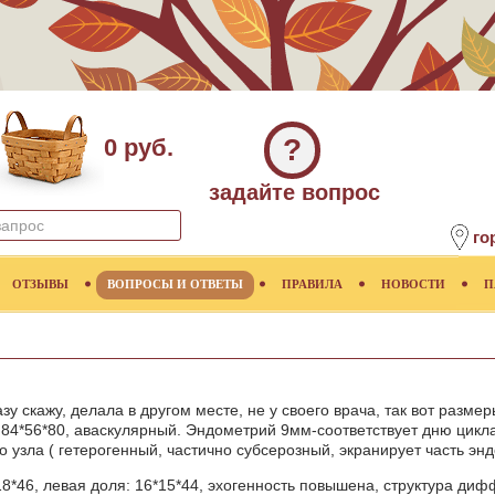
?
0 руб.
задайте вопрос
го
ОТЗЫВЫ
ВОПРОСЫ И ОТВЕТЫ
ПРАВИЛА
НОВОСТИ
П
у скажу, делала в другом месте, не у своего врача, так вот размер
, был 84*56*80, аваскулярный. Эндометрий 9мм-соответству
 узла ( гетерогенный, частично субсерозный, экранирует часть эн
18*46, левая доля: 16*15*44, эхогенность повышена, структура ди