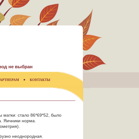
род не выбран
АРТНЕРАМ
КОНТАКТЫ
ы матки: стало 86*69*52, было
ет дню цикла. Яичники норма.
дометрия).
ффузно неоднородная.