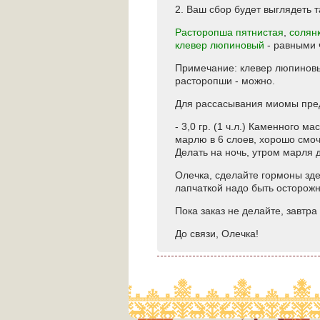
2. Ваш сбор будет выглядеть т
Расторопша пятнистая
,
солян
клевер люпиновый
- равными 
Примечание: клевер люпинов
расторопши - можно.
Для рассасывания миомы пре
- 3,0 гр. (1 ч.л.) Каменного 
марлю в 6 слоев, хорошо смочи
Делать на ночь, утром марля 
Олечка, сделайте гормоны зде
лапчаткой надо быть осторож
Пока заказ не делайте, завтра
До связи, Олечка!