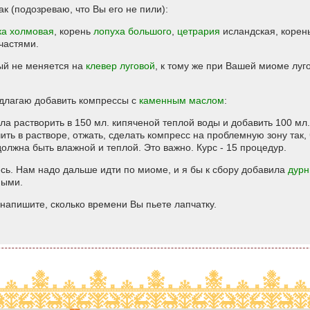
ак (подозреваю, что Вы его не пили):
ка холмовая
, корень
лопуха большого
,
цетрария
исландская, корен
частями.
ый не меняется на
клевер луговой
, к тому же при Вашей миоме луг
длагаю добавить компрессы с
каменным маслом
:
масла растворить в 150 мл. кипяченой теплой воды и добавить 100 м
ть в растворе, отжать, сделать компресс на проблемную зону так, 
должна быть влажной и теплой. Это важно. Курс - 15 процедур.
сь. Нам надо дальше идти по миоме, и я бы к сбору добавила
дурн
ными.
 напишите, сколько времени Вы пьете лапчатку.