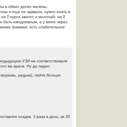
ты в обеих долях железы;
 здавала, нужно ехать в
рса хватит, и молочай- на 2
ен быть ежедневным, а у меня через
какими травами; есть слабительное
 предыдущем УЗИ не соответствовали
ого же врача. Ну да ладно.
 морковь, редька); пейте больше
оставляя осадка. 3 раза в день, за 30