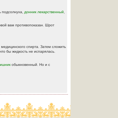
ь подсолнуха,
донник лекарственный
,
овой вам противопоказан. Шрот
л. медицинского спирта. Затем сложить
что бы жидкость не испарялась.
ишник
обыкновенный. Но и с