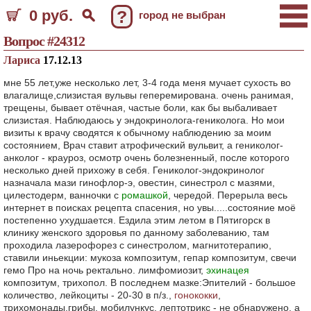
0 руб.
?
город не выбран
Вопрос #24312
Лариса
17.12.13
мне 55 лет,уже несколько лет, 3-4 года меня мучает сухость во
влагалище,слизистая вульвы геперемирована. очень ранимая,
трещены, бывает отёчная, частые боли, как бы выбаливает
слизистая. Наблюдаюсь у эндокринолога-гениколога. Но мои
визиты к врачу сводятся к обычному наблюдению за моим
состоянием, Врач ставит атрофический вульвит, а гениколог-
анколог - крауроз, осмотр очень болезненный, после которого
несколько дней прихожу в себя. Гениколог-эндокринолог
назначала мази гинофлор-э, овестин, синестрол с мазями,
цилестодерм, ванночки с
ромашкой
, чередой. Перерыла весь
интернет в поисках рецепта спасения, но увы.....состояние моё
постепенно ухудшается. Ездила этим летом в Пятигорск в
клинику женского здоровья по данному заболеванию, там
проходила лазерофорез с синестролом, магнитотерапию,
ставили иньекции: мукоза композитум, гепар композитум, свечи
гемо Про на ночь ректально. лимфомиозит,
эхинацея
композитум, трихопол. В последнем мазке:Эпителий - большое
количество, лейкоциты - 20-30 в п/з.,
гонококки
,
трихомонады,грибы, мобилункус. лептотрикс - не обнаружено, а