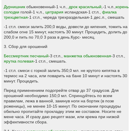
Дурнишник
обыкновенный-1 ч.л.,
дрок красильный
,-1 ч.л.,
корень
солодки
голой-1 ч.л.,
цетрария
исландская-1 ст.л.,
фиалка
трехцветная
-1 ст.л., череда трехраздельная-1 дес.л., смешать
-1 ст.л. смеси залить 200,0 воды, довести до кипения, томить на
слабом огне 15 минут, настоять 30 минут. Процедить, долить до
200,0 и пить по 70,0 3 раза в день.Курс- месяц.
3. Сбор для орошений
Бессмертник песчаный
-3 ст.л.,
манжетка обыкновенная
-3 ст.л.,
ярутка полевая
-1 ст.л., смешать.
-1 ст.л. смеси с горкой залить 350,0 мл. не крутого кипятка в
термос на 2 часа, или поварить на бане 10 минут и настоять 30
минут. Процедить.
Перед применением подогрейте отвар до 37 градусов. Для
орошений необходимо 150,0 мл. Спринцуйтесь по всем
правилам, лежа в ванной, закинув ноги на бортик (в позе
роженицы), не менее 10-15 минут. По окончании процедуры
обильно пропитайте прокладку этим же составом. Носите не
мене часа. И сразу даю рецепт мази, или крема при низкой
эффективности сбора.