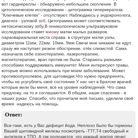
вот гарднереллы - обнаружено небольшое скопление. В
цитологическом исследовании - цитограмма гиперкератоза.
"Ключевые клетки" - отсутствуют. Наблюдаюсь у эндокронолога,
диагноз - узловой
зоб
, Цитограмма может соответствовать
нетоксическому зобу.В геникологическом ультразвуковом
исследовании ставят
миому
матки малых размеров.
параовариальная киста справа. в структуре матки узлы,
диаметром 11мм, 22мм, 10мм, 9мм.Свечи мне никакие не идут,
сразу же наступает резкое обострение, отёк слизистой. Сама
назначала себе озонотерапию, лазеротерапию,
магнитотерапию, врач против не была. Стараюсь разными
способами поддерживать иммунитет. Меня интересуют травы,
которые можно использовать при моем заболевании. Может
противоопухолевое, для щетовидки.Что нужно предпринять,
чтобы не усугублять своё состояние.У нас нет в Братске врачей.
которые вели бы меня, всё на уровне наблюдений. Что сама
предложу, на то и соглашаются. В общем, наше спасение - в
наших руках. Спасибо, что прочитали моё письмо, уделили своё
время. надеюсь на помощь.
Ответ:
Все-таки, есть у Вас дефицит йода. Неплохо было бы гормоны
Вашей щитовидной железы посмотреть -ТТГ,Т4 свободный и
антитела к ТПО. А так получается, что каждый доктор лечит