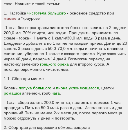
свое. Начните с такой схемы:
1. Настойка
чистотела большого
- основное средство при
миоме
и "краурозе"
-1 ст.л. без верха травы чистотела большого залить на 2 недели
200,0 мл. 70% спирта, или водки. Процедить, принимать по
схеме «горка». Начать с 1 капли/30,0 мл. воды 3 раза в день.
Ежедневно добавлять по 1 капле на каждый прием. Дойти до 20
капель 3 раза в день в 50,0-70,0 мл. воды и начинать плавное
снижение, убирая по 1 капле с каждого приема. Курс закончить
через 40 дней, перерыв 14 дней. Возможен переход на
настойку зеленого
грецкого ореха
для второго курса. А
пока,одновременно с чистотелом:
1.1. Сбор при миоме
Корень
лопуха большого
и
пиона уклоняющегося
, цветки
ромашки
аптечной, гриб
чага
.
- 1ст.л. сбора залить 200.0 кипятка, настоять в термосе 1 час,
процедить.Пить по 50.0 мл 4 раза в день. Использовать и для
орошений.Пить не менее 2-х месяцев, после первого месяца
можно отдохнуть 7 дней и повторить.
2. Сбор трав для коррекции обмена веществ