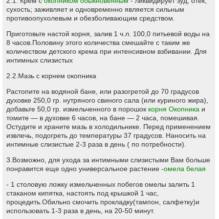
2.1. Крем с
окопником обыкновенным
- ликвидирует зуд, отек,
сухость; заживляет и одновременно является сильным
противоопухолевым и обезболивающим средством.
Приготовьте настой корня, залив 1 ч.л. 100,0 питьевой воды на
8 часов.Половину этого количества смешайте с таким же
количеством детского крема при интенсивном взбивании. Для
интимных слизистых
2.2.Мазь с корнем окопника
Растопите на водяной бане, или разогретой до 70 градусов
духовке 250,0 гр. нутряного свиного сала (или куриного жира),
добавьте 50,0 гр. измельченного в порошок
корня Окопника
и
томите — в духовке 6 часов, на бане — 2 часа, помешивая.
Остудите и храните мазь в холодильнике. Перед применением
извлечь, подогреть до температуры 37 градусов. Наносить на
интимные слизистые 2-3 раза в день ( по потребности).
3.Возможно, для ухода за интимными слизистыми Вам больше
понравится еще одно универсальное растение -
омела белая
- 1 столовую ложку измельченных побегов омелы залить 1
стаканом кипятка, настоять под крышкой 1 час,
процедить.Обильно смочить прокладку(тампон, салфетку)и
использовать 1-3 раза в день, на 20-50 минут.