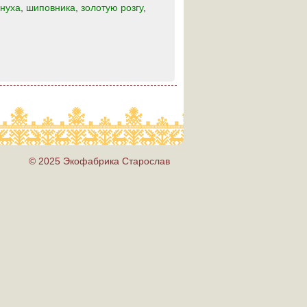
нуха
,
шиповника
,
золотую розгу
,
© 2025 Экофабрика Старослав