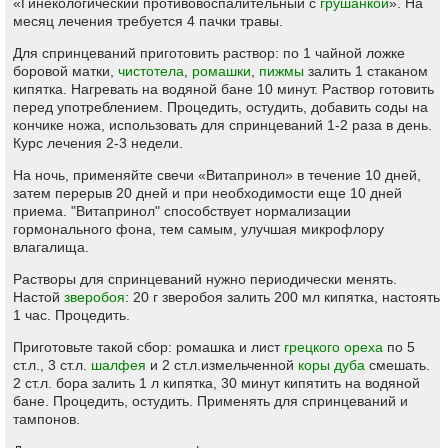
«Гинекологический противовоспалительный с
грушанкой
». На
месяц лечения требуется 4 пачки травы.
Для спринцеваний приготовить раствор: по 1 чайной ложке
боровой матки,
чистотела
,
ромашки
,
пижмы
залить 1 стаканом
кипятка. Нагревать на водяной бане 10 минут. Раствор готовить
перед употреблением. Процедить, остудить, добавить соды на
кончике ножа, использовать для спринцеваний 1-2 раза в день.
Курс лечения 2-3 недели.
На ночь, применяйте свечи «Витапринол» в течение 10 дней,
затем перерыв 20 дней и при необходимости еще 10 дней
приема. "Витапринол" способствует нормализации
гормонального фона, тем самым, улучшая микрофлору
влагалища.
Растворы для спринцеваний нужно периодически менять.
Настой
зверобоя
: 20 г зверобоя залить 200 мл кипятка, настоять
1 час. Процедить.
Приготовьте такой сбор: ромашка и лист
грецкого ореха
по 5
ст.л., 3 ст.л.
шалфея
и 2 ст.л.измельченной
коры дуба
смешать.
2 ст.л. бора залить 1 л кипятка, 30 минут кипятить на водяной
бане. Процедить, остудить. Применять для спринцеваний и
тампонов.