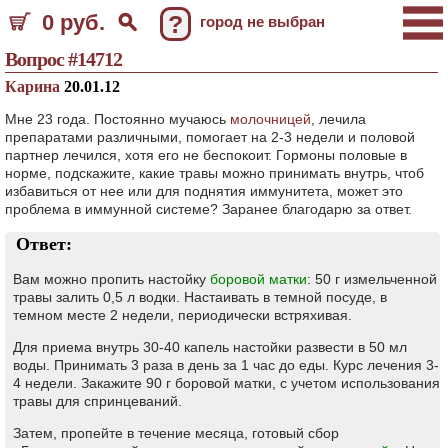
0 руб.
?
город не выбран
Вопрос #14712
Карина
20.01.12
Мне 23 года. Постоянно мучаюсь
молочницей
, лечила
препаратами различными, помогает на 2-3 недели и половой
партнер лечился, хотя его не беспокоит. Гормоны половые в
норме, подскажите, какие травы можно принимать внутрь, чтоб
избавиться от нее или для поднятия иммунитета, может это
проблема в иммунной системе? Заранее благодарю за ответ.
Ответ:
Вам можно пропить настойку
боровой матки
: 50 г измельченной
травы залить 0,5 л водки. Настаивать в темной посуде, в
темном месте 2 недели, периодически встряхивая.
Для приема внутрь 30-40 капель настойки развести в 50 мл
воды. Принимать 3 раза в день за 1 час до еды. Курс лечения 3-
4 недели. Закажите 90 г боровой матки, с учетом использования
травы для спринцеваний.
Затем, пропейте в течение месяца, готовый сбор