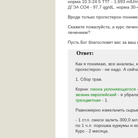
норма 10.3-24.5 ТТГ - 1,693 mlU/
ДГЭА
СО4 - 97,7 qg/dL. норма 30-
Вроде только прогестерон пониже
Скажите пожалуйста, а курс лече
лечением?
Пусть Бог благословит вас за ваш
Ответ:
Как я понимаю, все анализы,
прогестерон - не надо. А сейч
1. Сбор трав.
Корни:
пиона уклоняющегося
-
зюзник европейский
- я убрал
трехцветная
- 1.
Равномерно измельчить сырье
- 1 ст.л. смеси залить 300,0 
по 1 ч.л. порошка куркумы и к
Курс - 2 месяца.