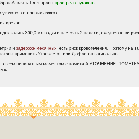
бор добавлять 1 ч.л. травы
прострела лугового
.
 указано в столовых ложках.
их орехов.
родок залить 300,0 мл водки и настоять 2 недели, ежедневно встряхи
метрии и
задержке месячных
, есть риск кровотечения. Поэтому на з
е готовы применить Утрожестан или Дюфастон вагинально.
е по всем непонятным моментам с пометкой УТОЧНЕНИЕ. ПОМЕТКА
ьма.