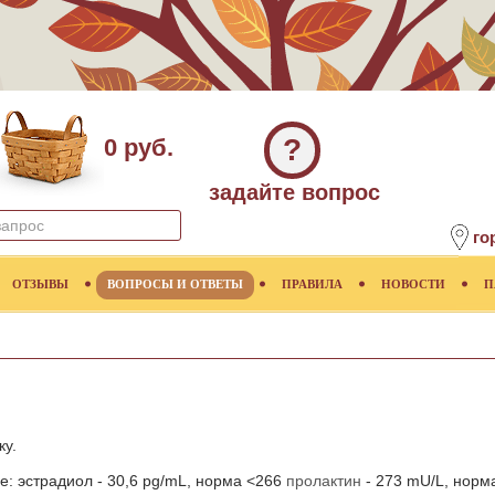
?
0 руб.
задайте вопрос
го
ОТЗЫВЫ
ВОПРОСЫ И ОТВЕТЫ
ПРАВИЛА
НОВОСТИ
П
ку.
ие: эстрадиол - 30,6 pg/mL, норма <266
пролактин
- 273 mU/L, норма