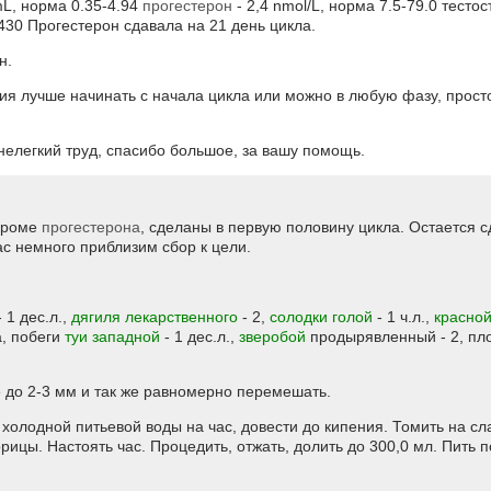
mL, норма 0.35-4.94
прогестерон
- 2,4 nmol/L, норма 7.5-79.0 тесто
430 Прогестерон сдавала на 21 день цикла.
н.
ния лучше начинать с начала цикла или можно в любую фазу, прос
 нелегкий труд, спасибо большое, за вашу помощь.
 кроме
прогестерона
, сделаны в первую половину цикла. Остается с
ас немного приблизим сбор к цели.
 1 дес.л.,
дягиля лекарственного
- 2,
солодки голой
- 1 ч.л.,
красно
а, побеги
туи западной
- 1 дес.л.,
зверобой
продырявленный - 2, п
 до 2-3 мм и так же равномерно перемешать.
мл холодной питьевой воды на час, довести до кипения. Томить на сл
орицы. Настоять час. Процедить, отжать, долить до 300,0 мл. Пить п