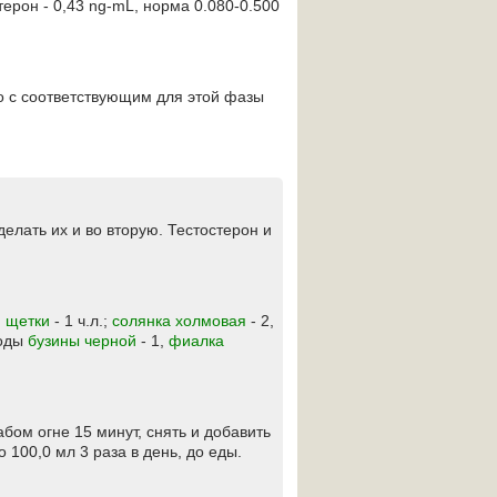
стерон - 0,43 ng-mL, норма 0.080-0.500
то с соответствующим для этой фазы
делать их и во вторую. Тестостерон и
й щетки
- 1 ч.л.;
солянка холмовая
- 2,
лоды
бузины черной
- 1,
фиалка
абом огне 15 минут, снять и добавить
о 100,0 мл 3 раза в день, до еды.