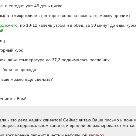
. и сегодня уже 45 день цикла....
сульфат (микроклизмы), которые хорошо помогают, между прочим)
колючего
, по 10-12 капель утром и в обед, за 30 минут до еды, к
ой
сяц
торный курс
явок. даже температура до 37,3 поднималась после них.
- боли не проходят
альше можно еще сделать?
ением к Вам!
ела - это дела наших клиентов! Сейчас читаю Ваше письмо и понима
роцесс в цервикальном канале, и вряд ли он изолирован от матки.
ии воспаление держится, есть и небольшой
вагиноз
.