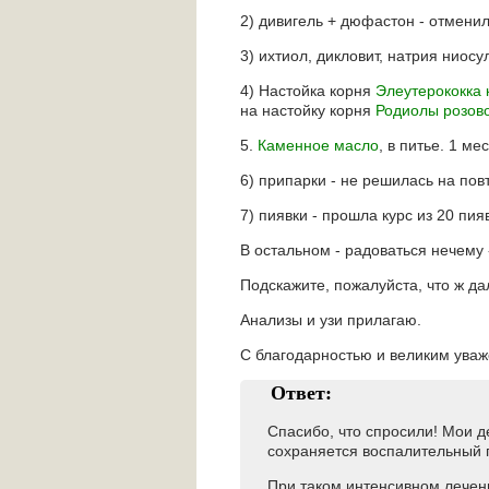
2) дивигель + дюфастон - отменила
3) ихтиол, дикловит, натрия нио
4) Настойка корня
Элеутерококка 
на настойку корня
Родиолы розов
5.
Каменное масло
, в питье. 1 ме
6) припарки - не решилась на пов
7) пиявки - прошла курс из 20 пи
В остальном - радоваться нечему 
Подскажите, пожалуйста, что ж д
Анализы и узи прилагаю.
С благодарностью и великим уваж
Ответ:
Спасибо, что спросили! Мои д
сохраняется воспалительный п
При таком интенсивном лечен