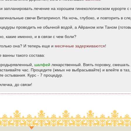
 и запланировать лечение на хорошем гинекологическом курорте с г
о вагинальные свечи Витапринол. На ночь, глубоко, и повторить в с
оцедуры проводить не обычной водой, а Айраном или Таном (готов
но, какие именно, и в связи с чем боли?
только она? И теперь еще и
месячные задерживаются
!
е ванны такого состава:
родырявленный,
шалфей
лекарственный. Взять поровну, смешать
астаивайте час. Процедите (жмых не выбрасывайте) и влейте в таз,
те остывания. Курс - 7 процедур.
лечка, до связи!