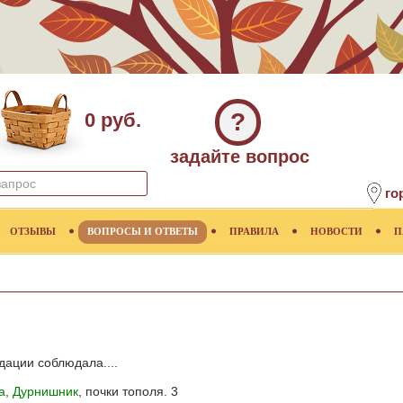
?
0 руб.
задайте вопрос
го
ОТЗЫВЫ
ВОПРОСЫ И ОТВЕТЫ
ПРАВИЛА
НОВОСТИ
П
дации соблюдала....
а
,
Дурнишник
, почки тополя. 3