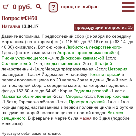
0 руб.
?
город не выбран
Вопрос #43450
Наталья
13.04.17
предыдущий вопрос из
15
Давайте вспомним. Предпоследний сбор (с ноября по середину
марта пила) на котором фсг ( с 115.50- до 97.16) и
лг
(с 63.14- до
46.30) снизились. Вот он: корни
Любистока лекарственного
-
1дес.л (потом заменили на
Астрагал приподнимающийся
);
Пиона уклоняющегося
-1ч.л;
Диоскореи кавказской
1ст.л;
Солодки голой
-1ч.л;
плоды шиповника
-2ст.л;
Шалфей
лекарственный -1ч.л; Череда трёхраздельная -2ст.л;
Цетрария
исландская -1ст.л.+ Йодомарин + настойку
Полыни горькой
в
первой половине цикла по 20 капель 3раза в день+ Дикий ямс. А
вот последний сбор, с середины марта, на котором поднялись
фсг до 132.30 и лг до 64.49 : Корни
Родиолы розовой
-1 дес.л;
Манжетка обыкновенная
-2ст.л;
Спорыш
-2ст.л;
Клевер красный
-1,5ст.л; Горечавка жёлтая -1ст.л;
Прострел луговой
-1ч.л.+ 1ч.л.
корицы перед настаиванием в первой половине цикла и 2 бутона
гвоздики во второй половине цикла + настой плодов
Витекса
священного
. В феврале и марте была
мазня
по 3 дня (подобие
месячных).
Чувствую себя замечательно.