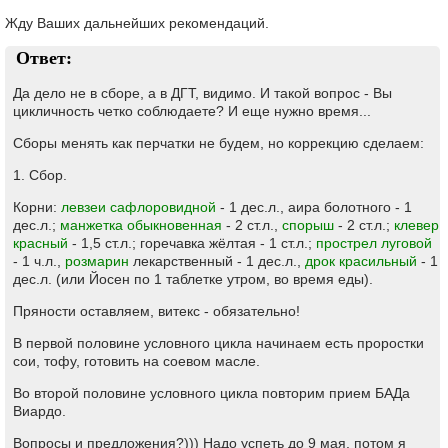
Жду Ваших дальнейших рекомендаций.
Ответ:
Да дело не в сборе, а в ДГТ, видимо. И такой вопрос - Вы
цикличность четко соблюдаете? И еще нужно время...
Сборы менять как перчатки не будем, но коррекцию сделаем:
1. Сбор.
Корни:
левзеи сафлоровидной
- 1 дес.л., аира болотного - 1
дес.л.;
манжетка обыкновенная
- 2 ст.л.,
спорыш
- 2 ст.л.;
клевер
красный
- 1,5 ст.л.; горечавка жёлтая - 1 ст.л.;
прострел луговой
- 1 ч.л.,
розмарин
лекарственный - 1 дес.л.,
дрок красильный
- 1
дес.л. (или Йосен по 1 таблетке утром, во время еды).
Пряности оставляем, витекс - обязательно!
В первой половине условного цикла начинаем есть проростки
сои, тофу, готовить на соевом масле.
Во второй половине условного цикла повторим прием БАДа
Виардо.
Вопросы и предложения?))) Надо успеть до 9 мая, потом я