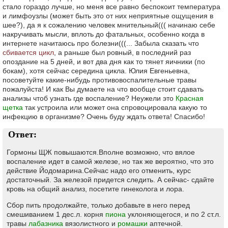
стало гораздо лучше, но меня все равно беспокоит температура
и лимфоузлы (может быть это от них неприятные ощущения в
шее?), да я к сожалению человек мнительный((( начинаю себе
накручивать мысли, вплоть до фатальных, особенно когда в
интернете начитаюсь про болезни(((... Забыла сказать что
сбивается цикл
, а раньше был ровный, в последний раз
опоздание на 5 дней, и вот два дня как то тянет яичники (по
бокам), хотя сейчас середина цикла. Юлия Евгеньевна,
посоветуйте какие-нибудь противовоспалительные травы
пожалуйста! И как Вы думаете на что вообще стоит сдавать
анализы чтоб узнать где воспаление? Неужели это
Красная
щетка
так устроила или может она спровоцировала какую то
инфекцию в организме? Очень буду ждать ответа! Спасибо!
Ответ:
Гормоны ЩЖ повышаются.Вполне возможно, что вялое
воспаление идет в самой железе, но так же вероятно, что это
действие Йодомарина.Сейчас надо его отменить, курс
достаточный. За железой придется следить. А сейчас- сдайте
кровь на общий анализ, посетите гинеколога и лора.
Сбор пить продолжайте, только добавьте в него перед
смешиванием 1 дес.л. корня
пиона
уклоняющегося, и по 2 ст.л.
травы
лабазника
вязолистного и
ромашки
аптечной.