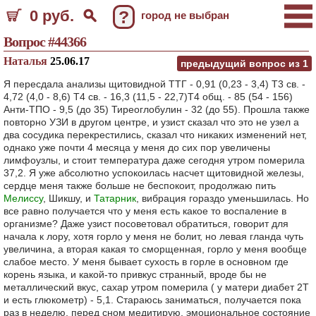
0 руб.
?
город не выбран
Вопрос #44366
Наталья
25.06.17
предыдущий вопрос из
1
Я пересдала анализы щитовидной ТТГ - 0,91 (0,23 - 3,4) Т3 св. -
4,72 (4,0 - 8,6) Т4 св. - 16,3 (11,5 - 22,7)Т4 общ. - 85 (54 - 156)
Анти-ТПО - 9,5 (до 35) Тиреоглобулин - 32 (до 55). Прошла также
повторно УЗИ в другом центре, и узист сказал что это не узел а
два сосудика перекрестились, сказал что никаких изменений нет,
однако уже почти 4 месяца у меня до сих пор увеличены
лимфоузлы, и стоит температура даже сегодня утром померила
37,2. Я уже абсолютно успокоилась насчет щитовидной железы,
сердце меня также больше не беспокоит, продолжаю пить
Мелиссу
, Шикшу, и
Татарник
, вибрация гораздо уменьшилась. Но
все равно получается что у меня есть какое то воспаление в
организме? Даже узист посоветовал обратиться, говорит для
начала к лору, хотя горло у меня не болит, но левая гланда чуть
увеличина, а вторая какая то сморщенная, горло у меня вообще
слабое место. У меня бывает сухость в горле в основном где
корень языка, и какой-то привкус странный, вроде бы не
металлический вкус, сахар утром померила ( у матери диабет 2Т
и есть глюкометр) - 5,1. Стараюсь заниматься, получается пока
раз в неделю, перед сном медитирую, эмоциональное состояние