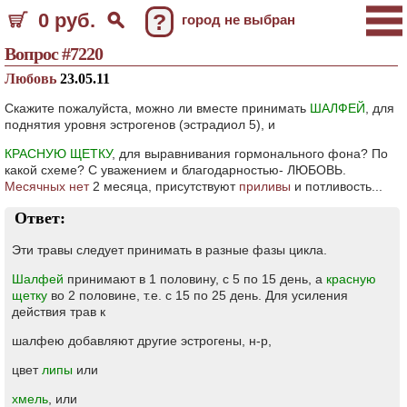
0 руб.
?
город не выбран
Вопрос #7220
Любовь
23.05.11
Скажите пожалуйста, можно ли вместе принимать
ШАЛФЕЙ
, для
поднятия уровня эстрогенов (эстрадиол 5), и
КРАСНУЮ ЩЕТКУ
, для выравнивания гормонального фона? По
какой схеме? С уважением и благодарностью- ЛЮБОВЬ.
Месячных нет
2 месяца, присутствуют
приливы
и потливость...
Ответ:
Эти травы следует принимать в разные фазы цикла.
Шалфей
принимают в 1 половину, с 5 по 15 день, а
красную
щетку
во 2 половине, т.е. с 15 по 25 день. Для усиления
действия трав к
шалфею добавляют другие эстрогены, н-р,
цвет
липы
или
хмель
, или