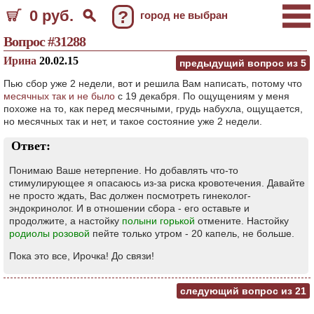
0 руб.
?
город не выбран
Вопрос #31288
Ирина
20.02.15
предыдущий вопрос из
5
Пью сбор уже 2 недели, вот и решила Вам написать, потому что
месячных так и не было
с 19 декабря. По ощущениям у меня
похоже на то, как перед месячными, грудь набухла, ощущается,
но месячных так и нет, и такое состояние уже 2 недели.
Ответ:
Понимаю Ваше нетерпение. Но добавлять что-то
стимулирующее я опасаюсь из-за риска кровотечения. Давайте
не просто ждать, Вас должен посмотреть гинеколог-
эндокринолог. И в отношении сбора - его оставьте и
продолжите, а настойку
полыни горькой
отмените. Настойку
родиолы розовой
пейте только утром - 20 капель, не больше.
Пока это все, Ирочка! До связи!
следующий вопрос из
21