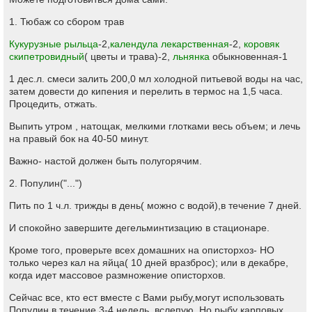
1. Тюбаж со сбором трав
Кукурузные рыльца
-2,
календула лекарственная
-2,
коровяк
скипетровидный
( цветы и трава)-2,
льнянка
обыкновенная-1
1 дес.л. смеси залить 200,0 мл холодной питьевой воды на час,
затем довести до кипения и перелить в термос на 1,5 часа.
Процедить, отжать.
Выпить утром , натощак, мелкими глотками весь объем; и лечь
на правый бок на 40-50 минут.
Важно- настой должен быть полугорячим.
2. Популин("...")
Пить по 1 ч.л. трижды в день( можно с водой),в течение 7 дней.
И спокойно завершите дегельминтизацию в стационаре.
Кроме того, проверьте всех домашних на описторхоз- НО
только через кал на яйца( 10 дней вразброс); или в декабре,
когда идет массовое размножение описторхов.
Сейчас все, кто ест вместе с Вами рыбу,могут использовать
Популин в течение 3-4 недель, вслепую. Но рыбу карповых