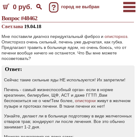
0 руб.
?
город не выбран
Вопрос #48462
Светлана
19.04.18
Мне поставили диагноз перидуктальный фиброз и
описторхоз
.
Описторхоз очень сильный, печень уже дырчатая, как губка.
Предлагают травить в больнице ядом, но очень боюсь, что от
печени вообще ничего не останется. Что Вы мне можете
посоветовать?
Ответ:
Сейчас такие сильные яды НЕ используются! Их запретили!
Печень - самый жизнеспособный орган- если в норме
креатинин, билирубин, ЩФ, АСТ и даже ГГТП ,Вам
беспокоиться не о чем!Тем более,
описторхи
живут в желчном
пузыре и протоках печени. В ткани печени их нет!
Узнайте, делают ли в больнице подготовку в виде желчегонных
отваров трав; зондируют ли после лечения. Все это обычно
занимает 1-2 дня.
Можете подготовиться дома сами: