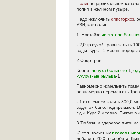
Полип
в цервикальном канале 
полип в желчном пузыре.
Надо исключить
описторхоз
, 
УЗИ, как полип.
1. Настойка
чистотела большо
- 2,0 гр сухой травы залить 10
воды. Курс - 1 месяц, переры
2.Сбор трав
Корни:
лопуха большого
-1,
од
кукурузные рыльца
-1
Равномерно измельчить траву 
равномерно перемешать.Травы
- 1 ст.л. смеси залить 300,0 
водяной бане, под крышкой, 15
еды. Курс 2 месяца. Пижму вы
3.Тюбажи и здоровое питание
-2 ст.л. толченых
плодов шипо
добавить 20,0 гр сорбита. Вы