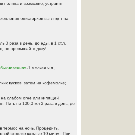
в полипа и возможно, устранит
 скопления описторхов выглядят на
 3 раза в день, до еды, в 1 ст.л.
т, не превышайте дозу!
обыкновенная
-1 мелкая ч.л.,
лких кусков, затем на кофемолке;
ть на слабом огне или кипящей
л. Пить по 100,0 мл 3 раза в день, до
 в термос на ночь. Процедить,
совой стрелке каждые 10 минут. При