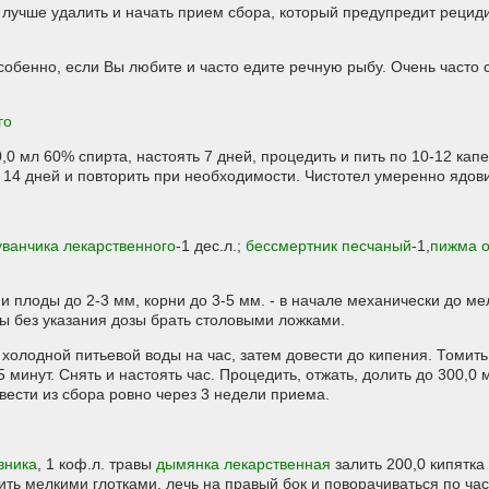
лучше удалить и начать прием сбора, который предупредит рециди
особенно, если Вы любите и часто едите речную рыбу. Очень часто
го
0,0 мл 60% спирта, настоять 7 дней, процедить и пить по 10-12 капель
в 14 дней и повторить при необходимости. Чистотел умеренно ядови
уванчика лекарственного
-1 дес.л.;
бессмертник песчаный
-1,
пижма 
и плоды до 2-3 мм, корни до 3-5 мм. - в начале механически до ме
 без указания дозы брать столовыми ложками.
мл холодной питьевой воды на час, затем довести до кипения. Томи
 минут. Снять и настоять час. Процедить, отжать, долить до 300,0 м
вести из сбора ровно через 3 недели приема.
вника
, 1 коф.л. травы
дымянка лекарственная
залить 200,0 кипятка
пить мелкими глотками, лечь на правый бок и поворачиваться по ча