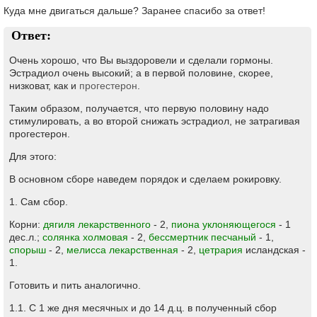
Куда мне двигаться дальше? Заранее спасибо за ответ!
Ответ:
Очень хорошо, что Вы выздоровели и сделали гормоны.
Эстрадиол очень высокий; а в первой половине, скорее,
низковат, как и
прогестерон
.
Таким образом, получается, что первую половину надо
стимулировать, а во второй снижать эстрадиол, не затрагивая
прогестерон.
Для этого:
В основном сборе наведем порядок и сделаем рокировку.
1. Сам сбор.
Корни:
дягиля лекарственного
- 2,
пиона уклоняющегося
- 1
дес.л.;
солянка холмовая
- 2,
бессмертник песчаный
- 1,
спорыш
- 2,
мелисса лекарственная
- 2,
цетрария
исландская -
1.
Готовить и пить аналогично.
1.1. С 1 же дня месячных и до 14 д.ц. в полученный сбор