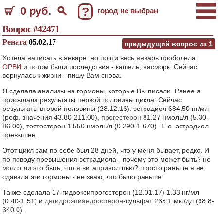
0 руб.
?
город не выбран
Вопрос #42471
Рената
05.02.17
предыдущий вопрос из
1
Хотела написать в январе, но почти весь январь проболела
ОРВИ
и потом были последствия - кашель, насморк. Сейчас
вернулась к жизни - пишу Вам снова.
Я сделала анализы на гормоны, которые Вы писали. Ранее я
присылала результаты первой половины цикла. Сейчас
результаты второй половины (28.12.16): эстрадиол 684.50 пг/мл
(реф. значения 43.80-211.00),
прогестерон
81.27 нмоль/л (5.30-
86.00), тестостерон 1.550 нмоль/л (0.290-1.670). Т. е. эстрадиол
превышен.
Этот цикл сам по себе был 28 дней, что у меня бывает, редко. И
по поводу превышения эстрадиола - почему это может быть? не
могло ли это быть, что я витапринол пью? просто раньше я не
сдавала эти гормоны - не знаю, что было раньше.
Также сделала 17-гидроксипрогестерон (12.01.17) 1.33 нг/мл
(0.40-1.51) и
дегидроэпиандростерон
-сульфат 235.1 мкг/дл (98.8-
340.0).