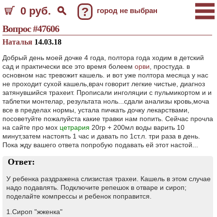
0 руб.
?
город не выбран
Вопрос #47606
Наталья
14.03.18
Добрый день моей дочке 4 года, полтора года ходим в детский
сад и практически все это время болеем
орви
, простуда. в
основном нас тревожит кашель. и вот уже полтора месяца у нас
не проходит сухой кашель,врач говорит легкие чистые, диагноз
затянувшийся трахеит. Прописали инголяции с пульмикортом и и
таблетки монтелар, результата ноль...сдали анализы кровь,моча
все в пределах нормы, устала пичкать дочку лекарствами,
посоветуйте пожалуйста какие травки нам попить. Сейчас прочла
на сайте про мох
цетрария
20гр + 200мл воды варить 10
минут,затем настоять 1 час и давать по 1ст.л. три раза в день.
Пока жду вашего ответа попробую подавать ей этот настой...
Ответ:
У ребенка раздражена слизистая трахеи. Кашель в этом случае
надо подавлять. Подключите репешок в отваре и сироп;
поделайте компрессы и ребенок поправится.
1.Сироп "жженка"