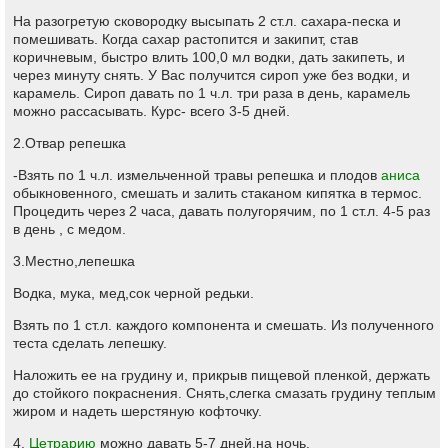
На разогретую сковородку высыпать 2 ст.л. сахара-песка и
помешивать. Когда сахар растопится и закипит, став
коричневым, быстро влить 100,0 мл водки, дать закипеть, и
через минуту снять. У Вас получится сироп уже без водки, и
карамель. Сироп давать по 1 ч.л. три раза в день, карамель
можно рассасывать. Курс- всего 3-5 дней.
2.Отвар репешка
-Взять по 1 ч.л. измельченной травы репешка и плодов
аниса
обыкновенного, смешать и залить стаканом кипятка в термос.
Процедить через 2 часа, давать полугорячим, по 1 ст.л. 4-5 раз
в день , с медом.
3.Местно,лепешка
Водка, мука, мед,сок черной редьки.
Взять по 1 ст.л. каждого компонента и смешать. Из полученного
теста сделать лепешку.
Наложить ее на грудину и, прикрыв пищевой пленкой, держать
до стойкого покраснения. Снять,слегка смазать грудину теплым
жиром и надеть шерстяную кофточку.
4.
Цетрарию
можно давать 5-7 дней,на ночь.