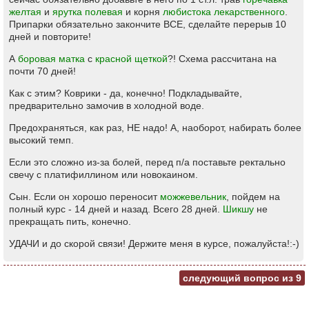
желтая
и
ярутка полевая
и корня
любистока лекарственного
.
Припарки обязательно закончите ВСЕ, сделайте перерыв 10
дней и повторите!
А
боровая матка
с
красной щеткой
?! Схема рассчитана на
почти 70 дней!
Как с этим? Коврики - да, конечно! Подкладывайте,
предварительно замочив в холодной воде.
Предохраняться, как раз, НЕ надо! А, наоборот, набирать более
высокий темп.
Если это сложно из-за болей, перед п/а поставьте ректально
свечу с платифиллином или новокаином.
Сын. Если он хорошо переносит
можжевельник
, пойдем на
полный курс - 14 дней и назад. Всего 28 дней.
Шикшу
не
прекращать пить, конечно.
УДАЧИ и до скорой связи! Держите меня в курсе, пожалуйста!:-)
следующий вопрос из
9