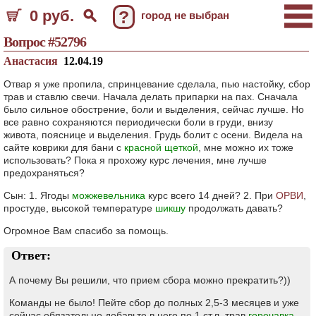
0 руб.
?
город не выбран
Вопрос #52796
Анастасия
12.04.19
Отвар я уже пропила, спринцевание сделала, пью настойку, сбор
трав и ставлю свечи. Начала делать припарки на пах. Сначала
было сильное обострение, боли и выделения, сейчас лучше. Но
все равно сохраняются периодически боли в груди, внизу
живота, пояснице и выделения. Грудь болит с осени. Видела на
сайте коврики для бани с
красной щеткой
, мне можно их тоже
использовать? Пока я прохожу курс лечения, мне лучше
предохраняться?
Сын: 1. Ягоды
можжевельника
курс всего 14 дней? 2. При
ОРВИ
,
простуде, высокой температуре
шикшу
продолжать давать?
Огромное Вам спасибо за помощь.
Ответ:
А почему Вы решили, что прием сбора можно прекратить?))
Команды не было! Пейте сбор до полных 2,5-3 месяцев и уже
сейчас обязательно добавьте в него по 1 ст.л. трав
горечавка