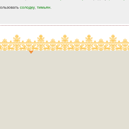
пользовать
солодку
,
тимьян
.