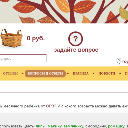
?
0 руб.
задайте вопрос
го
ОТЗЫВЫ
ВОПРОСЫ И ОТВЕТЫ
ПРАВИЛА
НОВОСТИ
П
ь месячного ребёнка от
ОРЗ
? И с кокого возраста можно давать е
спользовать цветы
липы
,
малину
,
землянику
, смородину,
ромашку
, 