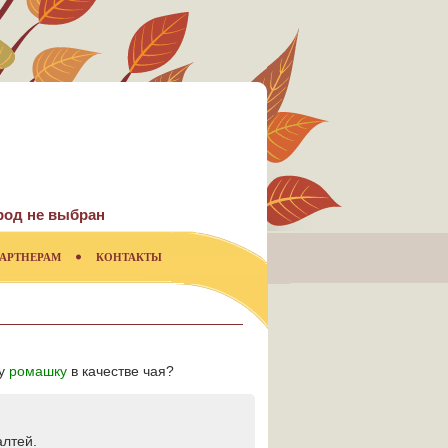
род не выбран
АРТНЕРАМ
КОНТАКТЫ
му
ромашку
в качестве чая?
алтей.