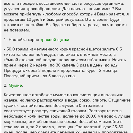
всего, и прежде с восстановления сил и ресурсов организма,
улучшения кровообращения. Для начала - почистимся? Вы
можете прибегнуть к любому способу, который Вам нравится, я
предлагаю 10 дней и быстрый результат. В это время будет
готовиться настойка, Вы будете собирать травы, так что время
не потеряем.
1. Настойка корня
красной щетки
.
- 50,0 грамм измельченного корня красной щетки залить 0,5
литра качественной водки, настаивать в тёмном месте, в
тёмной стеклянной посуде, периодически взбалтывая. Начать
прием через 2 недели, по 30 капель 3 раза в день, до еды.
Процедить через 3 недели и продолжать. Курс - 2 месяца.
Последний прием - за 5 часа до сна.
2.
Мумие
.
Качественное алтайское мумие по консистенции аналогично
жвачке, но легко растворяется в воде, соках, спирте. Отщипните
кусочек, скатайте шарик. Вес мумие в 0,5 граммов
соответствует размеру спичечной головки. Растворите его в
небольшом количестве воды, долейте до 200,0 мл водой, лучше
морковным, или облепиховым соком. Весь объем выпейте в
течение дня, за 2 приема, натощак. Стандартный курс 25-30
дней, после чего сделайте перерыв 2-3 недели и продолжайте