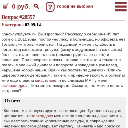
0 руб.
?
город не выбран
Вопрос #28557
Екатерина
03.09.14
Консультируете ли Вы взрослых? Расскажу о себе: мне 49 лет,
болею с 2011 года, постоянно лежу в больницах, но эффекта нет.
Только симптомы меняются. На данный момент: слабость в
ногах, под коленками трясутся (хожу с ходунками на колесиках),
боль в затылке, шее, плечах (немеют руки выше локтя) и
пояснице. При повороте головы - горячо в затылке и темнеет в
глазах, маленький диапазон поворота и заведения рук назад,
нарушена координация. Врачи как поставили диагноз - "Спино-
церебелярная дегерация", так его и придерживаются, а остеопат
мне еще ставила
миастению
, и по снимкам МРТ у меня
остеохондроз
. Пила много лекарств. Скажите, что можно попить
из травок?
Ответ:
Конечно, мы консультируем все желающих. Тут одно за другое
цепляется -
остеохондроз
мешает полноценным движениям и
сжимает затылочные кровеносные сосуды, а повреждение
нервных волокон довершает картину. Начинать надо сразу со