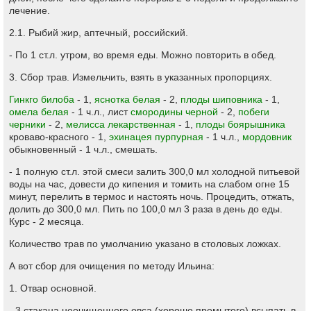
лечение.
2.1. Рыбий жир, аптечный, российский.
- По 1 ст.л. утром, во время еды. Можно повторить в обед.
3. Сбор трав. Измельчить, взять в указанных пропорциях.
Гинкго билоба
- 1,
яснотка белая
- 2,
плоды шиповника
- 1,
омела белая
- 1 ч.л., лист
смородины черной
- 2,
побеги
черники
- 2,
мелисса лекарственная
- 1,
плоды боярышника
кроваво-красного - 1,
эхинацея пурпурная
- 1 ч.л.,
мордовник
обыкновенный - 1 ч.л., смешать.
- 1 полную ст.л. этой смеси залить 300,0 мл холодной питьевой
воды на час, довести до кипения и томить на слабом огне 15
минут, перелить в термос и настоять ночь. Процедить, отжать,
долить до 300,0 мл. Пить по 100,0 мл 3 раза в день до еды.
Курс - 2 месяца.
Количество трав по умолчанию указано в столовых ложках.
А вот сбор для очищения по методу Ильина:
1. Отвар основной.
- 3 стакана неочищенного овса (хорошо промытого) всыпать в