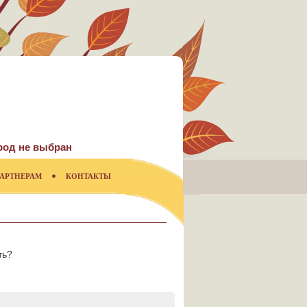
род не выбран
АРТНЕРАМ
КОНТАКТЫ
ть?