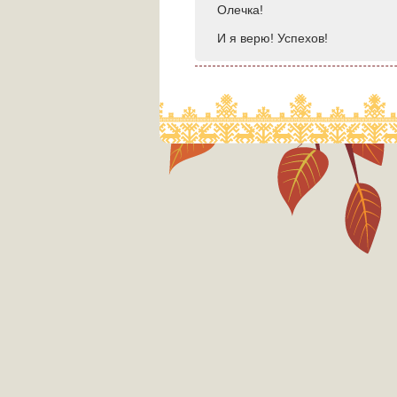
Олечка!
И я верю! Успехов!