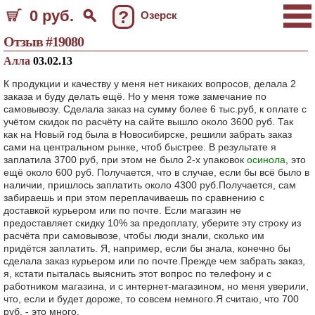
0 руб.
?
Озерск
Отзыв #19080
Алла
03.02.13
К продукции и качеству у меня нет никаких вопросов, делала 2
заказа и буду делать ещё. Но у меня тоже замечание по
самовывозу. Сделала заказ на сумму более 6 тыс.руб, к оплате с
учётом скидок по расчёту на сайте вышло около 3600 руб. Так
как на Новый год была в Новосибирске, решили забрать заказ
сами на центральном рынке, чтоб быстрее. В результате я
заплатила 3700 руб, при этом не было 2-х упаковок
осинола
, это
ещё около 600 руб. Получается, что в случае, если бы всё было в
наличии, пришлось заплатить около 4300 руб.Получается, сам
забираешь и при этом переплачиваешь по сравнению с
доставкой курьером или по почте. Если магазин не
предоставляет скидку 10% за предоплату, уберите эту строку из
расчёта при самовывозе, чтобы люди знали, сколько им
придётся заплатить. Я, например, если бы знала, конечно бы
сделала заказ курьером или по почте.Прежде чем забрать заказ,
я, кстати пыталась выяснить этот вопрос по телефону и с
работником магазина, и с интернет-магазином, но меня уверили,
что, если и будет дороже, то совсем немного.Я считаю, что 700
руб. - это много.