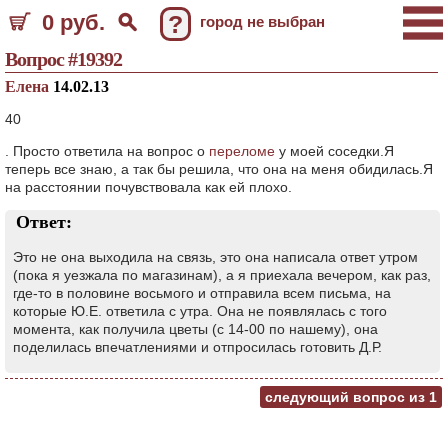
0 руб.
?
город не выбран
Вопрос #19392
Елена
14.02.13
40
. Просто ответила на вопрос о
переломе
у моей соседки.Я
теперь все знаю, а так бы решила, что она на меня обидилась.Я
на расстоянии почувствовала как ей плохо.
Ответ:
Это не она выходила на связь, это она написала ответ утром
(пока я уезжала по магазинам), а я приехала вечером, как раз,
где-то в половине восьмого и отправила всем письма, на
которые Ю.Е. ответила с утра. Она не появлялась с того
момента, как получила цветы (с 14-00 по нашему), она
поделилась впечатлениями и отпросилась готовить Д.Р.
следующий вопрос из
1