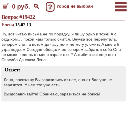
0 руб.
?
город не выбран
Вопрос #19422
Елена
15.02.13
Ну, вот читаю письма не по порядку, и пишу одно и тоже! А с
отдыхом.. , покой нам только снится. Внучка все перепутала,
вечером спит, а потом до часу ночи не могу уложить.А мне в 6
утра подъем.Сегодня обещали ее вечером забрать к себе.Она
не может теперь от меня заразиться? Антибиотики еще пьет.
Спасибо.До связи.Лена.
Ответ:
Лена, поскольку Вы заразились от нее, она от Вас уже не
заразится. У нее это уже есть!
Выздоравливайте! Обнимаю, заразиться не боюсь!