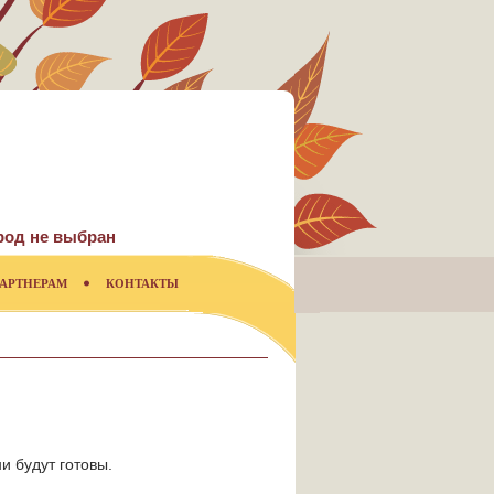
род не выбран
АРТНЕРАМ
КОНТАКТЫ
и будут готовы.