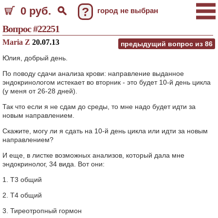
0 руб.
?
город не выбран
Вопрос #22251
Maria Z
20.07.13
предыдущий вопрос из
86
Юлия, добрый день.
По поводу сдачи анализа крови: направление выданное
эндокринологом истекает во вторник - это будет 10-й день цикла
(у меня от 26-28 дней).
Так что если я не сдам до среды, то мне надо будет идти за
новым направлением.
Скажите, могу ли я сдать на 10-й день цикла или идти за новым
направлением?
И еще, в листке возможных анализов, который дала мне
эндокринолог, 34 вида. Вот они:
1. Т3 общий
2. Т4 общий
3. Тиреотропный гормон