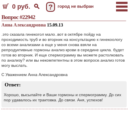
0 руб.
?
город не выбран
Вопрос #22942
Анна Александровна
15.09.13
.это сказала гинекогол мало..вот в октябре пойду на
проходимость труб и во вторник на консультацию к гинекоологу
со всеми анализами а еще у меня снова взяли на
репродуктивные гормоны анализ крови в середине цикла. будет
готов во вторник. И еще спермограмму вы можете растолковать
по анализу? или вы некомпетентны в этом вопросе.анализ готов
могу выслать.
С Уважением Анна Александровна
Ответ:
Хорошо, высылайте и Ваши гормоны и спермограмму. До сих
пор удавалось их трактовка. До связи. Аня, успехов!